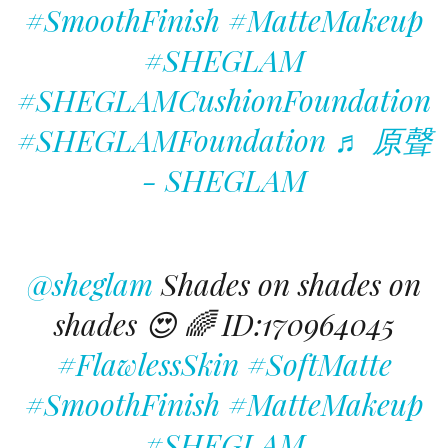
#SmoothFinish
#MatteMakeup
#SHEGLAM
#SHEGLAMCushionFoundation
#SHEGLAMFoundation
♬ 原聲
- SHEGLAM
@sheglam
Shades on shades on
shades 😍 🌈 ID:170964045
#FlawlessSkin
#SoftMatte
#SmoothFinish
#MatteMakeup
#SHEGLAM