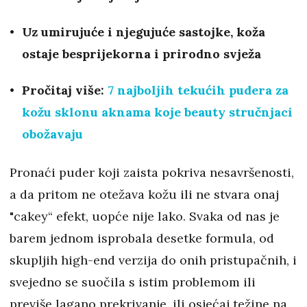
Uz umirujuće i njegujuće sastojke, koža
ostaje besprijekorna i prirodno svježa
Pročitaj više:
7 najboljih tekućih pudera za
kožu sklonu aknama koje beauty stručnjaci
obožavaju
Pronaći puder koji zaista pokriva nesavršenosti,
a da pritom ne otežava kožu ili ne stvara onaj
"cakey“ efekt, uopće nije lako. Svaka od nas je
barem jednom isprobala desetke formula, od
skupljih high-end verzija do onih pristupačnih, i
svejedno se suočila s istim problemom ili
previše lagano prekrivanje, ili osjećaj težine na