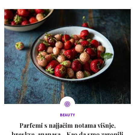
BEAUTY
Parfemi s najjačim notama višnje,
breskve, ananasa... Kao da smo zaronili