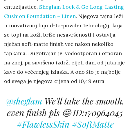
entuzijastice,
Sheglam Lock & Go Long-Lasting
Cushion Foundation – Linen
. Njegova tajna leži
u inovativnoj liquid-to-powder tehnologiji koja
se topi na koži, briše nesavršenosti i ostavlja
nježan soft-matte finish već nakon nekoliko
tapkanja. Dugotrajan je, vodootporan i otporan
na znoj, pa savršeno izdrži cijeli dan, od jutarnje
kave do večernjeg izlaska. A ono što je najbolje
od svega je njegova cijena od 10,49 eura.
@sheglam
We'll take the smooth,
even finish pls 🤩 ID:170964045
#FlawlessSkin
#SoftMatte