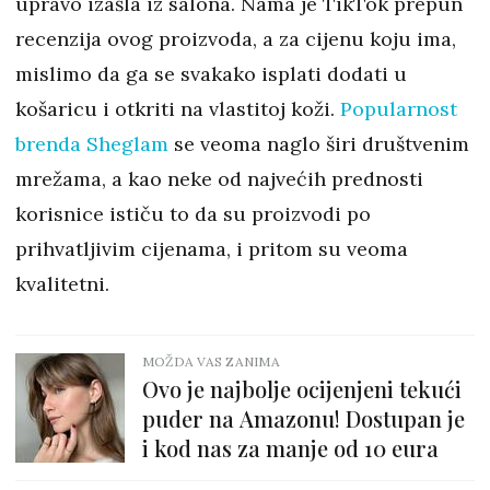
upravo izašla iz salona. Nama je TikTok prepun
recenzija ovog proizvoda, a za cijenu koju ima,
mislimo da ga se svakako isplati dodati u
košaricu i otkriti na vlastitoj koži.
Popularnost
brenda Sheglam
se veoma naglo širi društvenim
mrežama, a kao neke od najvećih prednosti
korisnice ističu to da su proizvodi po
prihvatljivim cijenama, i pritom su veoma
kvalitetni.
MOŽDA VAS ZANIMA
Ovo je najbolje ocijenjeni tekući
puder na Amazonu! Dostupan je
i kod nas za manje od 10 eura