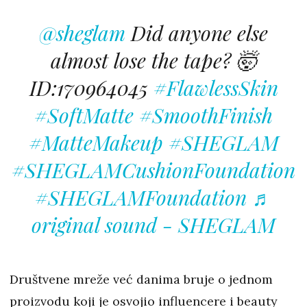
@sheglam
Did anyone else
almost lose the tape? 🤯
ID:170964045
#FlawlessSkin
#SoftMatte
#SmoothFinish
#MatteMakeup
#SHEGLAM
#SHEGLAMCushionFoundation
#SHEGLAMFoundation
♬
original sound - SHEGLAM
Društvene mreže već danima bruje o jednom
proizvodu koji je osvojio influencere i beauty