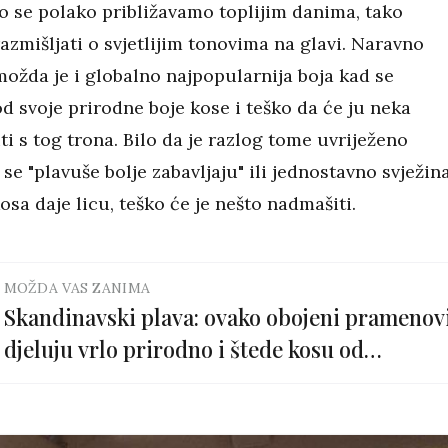
ko se polako približavamo toplijim danima, tako
zmišljati o svjetlijim tonovima na glavi. Naravno
ožda je i globalno najpopularnija boja kad se
 svoje prirodne boje kose i teško da će ju neka
i s tog trona. Bilo da je razlog tome uvriježeno
 se "plavuše bolje zabavljaju" ili jednostavno svježin
osa daje licu, teško će je nešto nadmašiti.
MOŽDA VAS ZANIMA
Skandinavski plava: ovako obojeni pramenov
djeluju vrlo prirodno i štede kosu od
kemikalija. Idealni su za ljeto