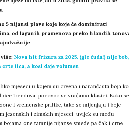
ene bježe od iste, ali u 2025. godini pravila se
ju
 5 nijansi plave koje koje će dominirati
ima, od laganih pramenova preko hlandih tonov
ajodvažnije
 više:
Nova hit frizura za 2025. (gle čuda!) nije bob,
če crte lica, a kosi daje volumen
oliko mjeseci u kojem su crvena i narančasta boja k
dnice trendova, ponovno se vraćamo klasici. Kako se
zone i vremenske prilike, tako se mijenjaju i boje
om jesenskih i zimskih mjeseci, uvijek su među
m bojama one tamnije nijanse smeđe pa čak i crne