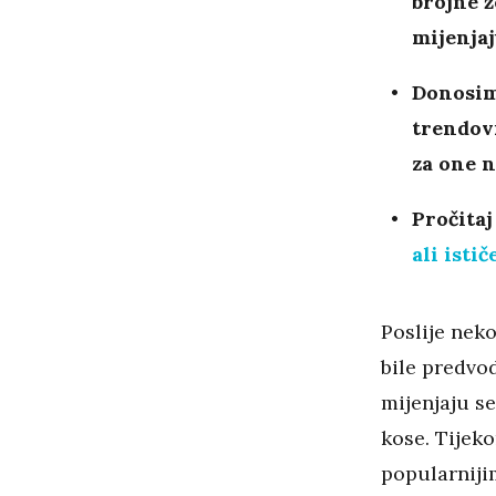
brojne ž
mijenja
Donosimo
trendov
za one n
Pročitaj
ali isti
Poslije nek
bile predvo
mijenjaju se
kose. Tijek
popularniji