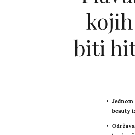
kojih
biti h
Jednom p
beauty i
Održavan