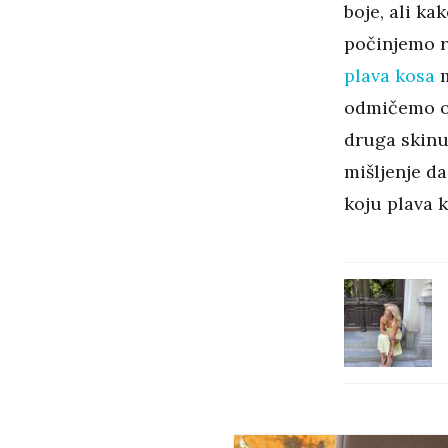
boje, ali ka
počinjemo ra
plava kosa
m
odmičemo od
druga skinut
mišljenje da
koju plava k