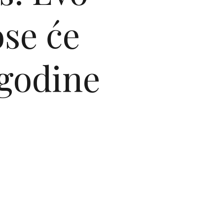
ose će
 godine