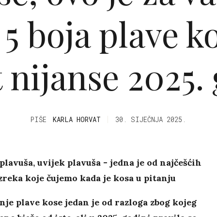
 5 boja plave k
it nijanse 2025.
PIŠE
KARLA HORVAT
30. SIJEČNJA 2025.
lavuša, uvijek plavuša - jedna je od najčešćih
zreka koje čujemo kada je kosa u pitanju
je plave kose jedan je od razloga zbog kojeg