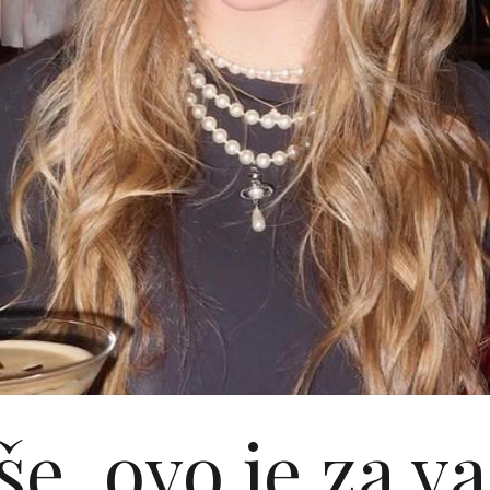
še, ovo je za va