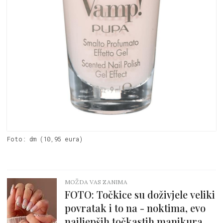
Foto: dm (10,95 eura)
MOŽDA VAS ZANIMA
FOTO: Točkice su doživjele veliki
povratak i to na - noktima, evo
najljepših točkastih manikura