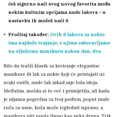
ćeš sigurno naći svog novog favorita među
nekim kultnim opcijama nude lakova - u
nastavku ih možeš naći 6
Pročitaj također:
Ovih 6 lakova za nokte
ima najduže trajanje, s njima zaboravljamo
na oljuštenu manikuru nakon dan, dva
Bilo da tražiš klasik za kreiranje elegantne
manikure ili lak za nokte koji će pristajati uz
svaki outfit, nude lak nikad nije loša ideja.
Međutim, možda si to već i primijetila, ali kada
je nijansa pogrešna za tvoj podton, poput nude
ruža za usne, koža može izgledati isprano, a
manikura niti upola lijepo kao neka druga. Trik