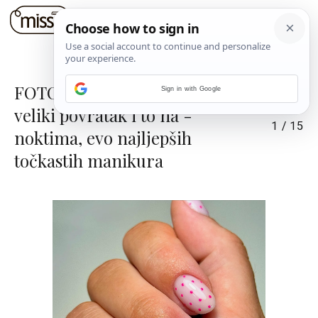
FOTO: Točkice su doživjele
Sign in with Google
veliki povratak i to na -
1
/
15
noktima, evo najljepših
točkastih manikura