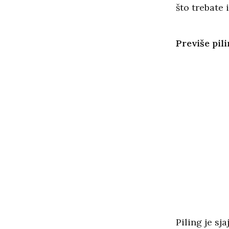
što trebate 
Previše pil
Piling je sj