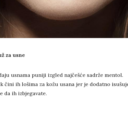
už za usne
 daju usnama puniji izgled najčešće sadrže mentol.
k čini ih lošima za kožu usana jer je dodatno isušuj
je da ih izbjegavate.