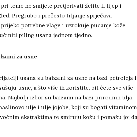
pri tome ne smijete pretjerivati želite li lijep i
led. Pregrubo i prečesto trljanje sprječava
 prijeko potrebne vlage i uzrokuje pucanje kože.
učiniti piling usana jednom tjedno.
lzami za usne
ijatelji usana su balzami za usne na bazi petroleja i
sušuju usne, a što više ih koristite, bit ćete sve više
ma. Najbolji izbor su balzami na bazi prirodnih ulja,
aslinovo ulje i ulje jojobe, koji su bogati vitaminom
 voćnim ekstraktima te smiruju kožu i pomažu joj d