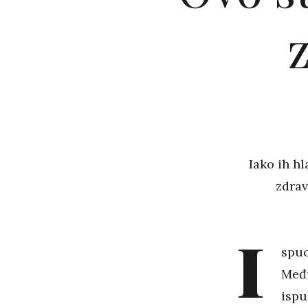
Iako ih h
zdrav
I
spuc
Među
ispu