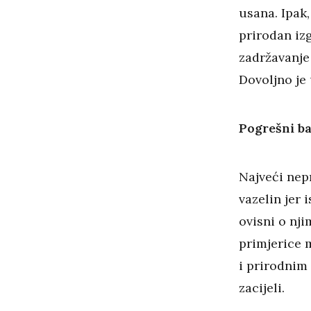
usana. Ipak, 
prirodan izg
zadržavanje
Dovoljno je 
Pogrešni ba
Najveći nepr
vazelin jer i
ovisni o nji
primjerice m
i prirodnim
zacijeli.