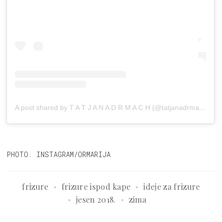
A post shared by T A T J A N A D R M A C H (@tatjanadrmach)
on
PHOTO: INSTAGRAM/ORMARIJA
frizure
frizure ispod kape
ideje za frizure
jesen 2018.
zima