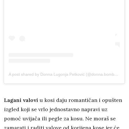
A post shared by Donna Lugonja Petković (@donna.bombonna)
o
Lagani valovi
u kosi daju romantičan i opušten
izgled koji se vrlo jednostavno napravi uz
pomoć uvijača ili pegle za kosu. Ne moraš se
zamarati i raditi valove od korijena kose jer će