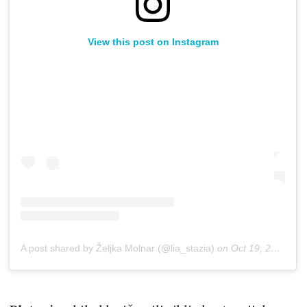
View this post on Instagram
A post shared by Željka Molnar (@lia_stazia)
on
Oct 19, 2018 at 4:24am PDT