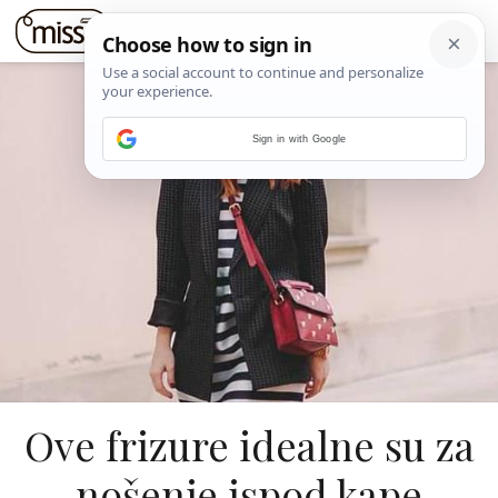
Sign in with Google
Ove frizure idealne su za
nošenje ispod kape