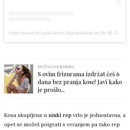
A post shared by Lucija Kontic (@gingerellica)
on
Oct 30, 2018 at 9:48am PDT
MOŽDA VAS ZANIMA
S ovim frizurama izdržat ćeš 6
dana bez pranja kose! Javi kako
je prošlo...
Kosa skupljena u
niski rep
vrlo je jednostavna, a
opet se možeš poigrati s vezanjem pa tako rep