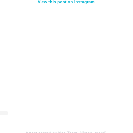
View this post on Instagram
A post shared by Noa Teomi (@noa_teomi)