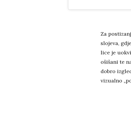
Za postizan
slojeva, gdj
lice je uok
ošišani te 
dobro izgled
vizualno „po