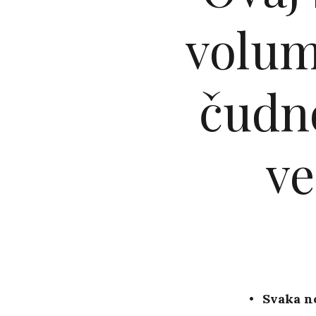
volum
čudn
ve
Svaka n