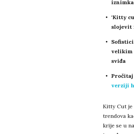
iznimka 
'Kitty c
slojevit
Sofistic
velikim 
sviđa
Pročitaj
verziji 
Kitty Cut je
trendova ka
krije se u n