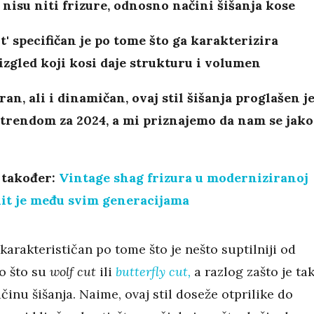
nisu niti frizure, odnosno načini šišanja kose
ut' specifičan je po tome što ga karakterizira
 izgled koji kosi daje strukturu i volumen
iran, ali i dinamičan, ovaj stil šišanja proglašen j
trendom za 2024, a mi priznajemo da nam se jako
 također:
Vintage shag frizura u moderniziranoj
hit je među svim generacijama
 karakterističan po tome što je nešto suptilniji od
o što su
wolf cut
ili
butterfly cut,
a razlog zašto je ta
ačinu šišanja. Naime, ovaj stil doseže otprilike do