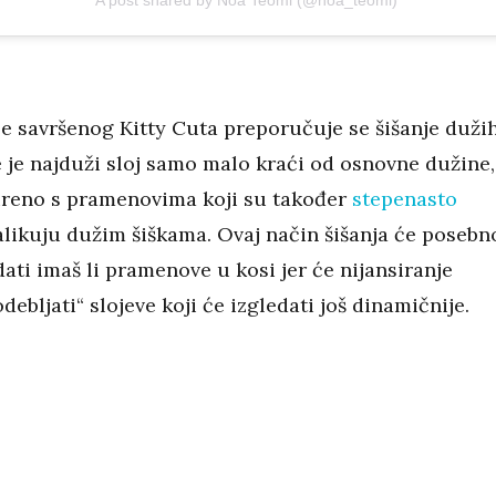
je savršenog Kitty Cuta preporučuje se šišanje duži
e je najduži sloj samo malo kraći od osnovne dužine,
vireno s pramenovima koji su također
stepenasto
nalikuju dužim šiškama. Ovaj način šišanja će posebn
ati imaš li pramenove u kosi jer će nijansiranje
debljati“ slojeve koji će izgledati još dinamičnije.