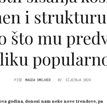
en i strukturu 
o što mu predv
liku popularn
PIŠE
MAGDA SMOJVER
02. SIJEČNJA 2024.
ova godina, donosi nam neke nove trendove, pa