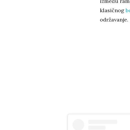
između ramen
klasičnog
b
održavanje.