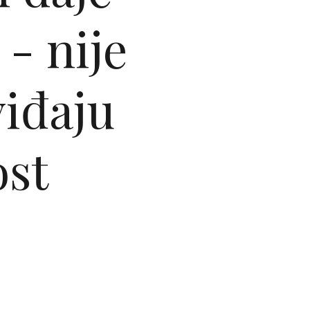
- nije
iđaju
ost