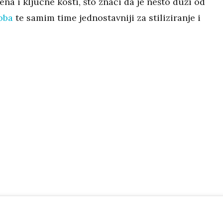
a i ključne kosti, što znači da je nešto duži od
oba
te samim time jednostavniji za stiliziranje i