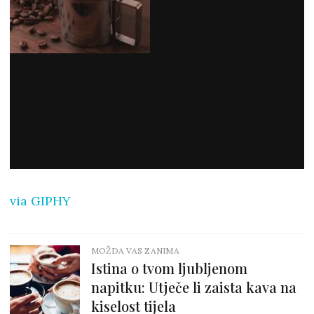
via GIPHY
MOŽDA VAS ZANIMA
Istina o tvom ljubljenom
napitku: Utječe li zaista kava na
kiselost tijela