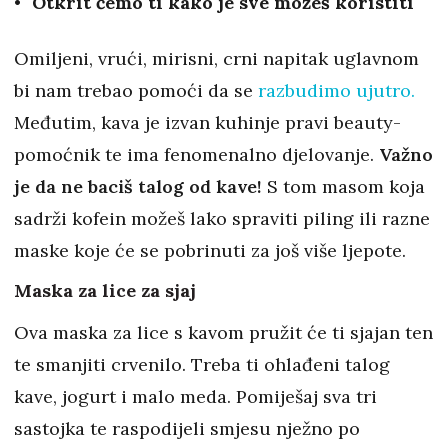
Otkrit ćemo ti kako je sve možeš koristiti
Omiljeni, vrući, mirisni, crni napitak uglavnom
bi nam trebao pomoći da se
razbudimo ujutro.
Međutim, kava je izvan kuhinje pravi beauty-
pomoćnik te ima fenomenalno djelovanje.
Važno
je da ne baciš talog od kave!
S tom masom koja
sadrži kofein možeš lako spraviti piling ili razne
maske koje će se pobrinuti za još više ljepote.
Maska za lice za sjaj
Ova maska za lice s kavom pružit će ti sjajan ten
te smanjiti crvenilo. Treba ti ohlađeni talog
kave, jogurt i malo meda. Pomiješaj sva tri
sastojka te raspodijeli smjesu nježno po