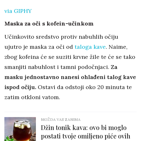
via GIPHY
Maska za oči s kofein-učinkom
Učinkovito sredstvo protiv nabuhlih očiju
ujutro je maska za oči od
taloga kave
. Naime,
zbog kofeina će se suziti krvne žile te će se tako
smanjiti nabuhlost i tamni podočnjaci.
Za
masku jednostavno nanesi ohlađeni talog kave
ispod očiju.
Ostavi da odstoji oko 20 minuta te
zatim otkloni vatom.
MOŽDA VAS ZANIMA
Džin tonik kava: ovo bi moglo
postati tvoje omiljeno piće ovih