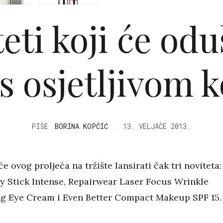
eti koji će odu
s osjetljivom
PIŠE
BORINA KOPČIĆ
13. VELJAČE 2013.
će ovog proljeća na tržište lansirati čak tri noviteta:
 Stick Intense, Repairwear Laser Focus Wrinkle
ng Eye Cream i Even Better Compact Makeup SPF 15.