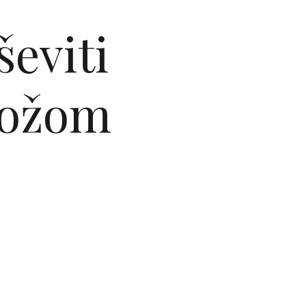
ševiti
 kožom