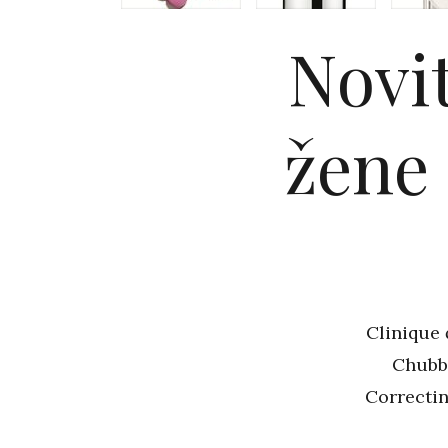
Novit
žene 
Clinique 
Chubby
Correcti