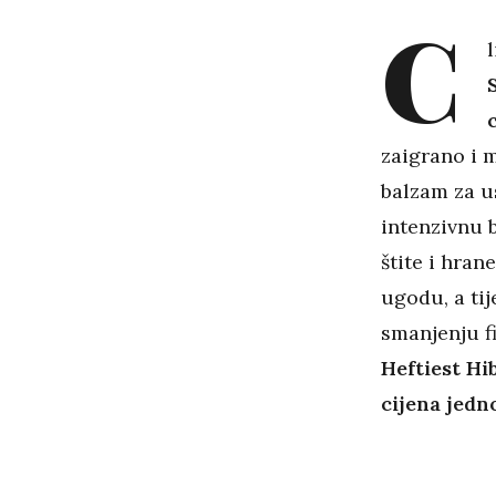
C
zaigrano i 
balzam za u
intenzivnu b
štite i hra
ugodu, a tij
smanjenju f
Heftiest Hi
cijena jedn