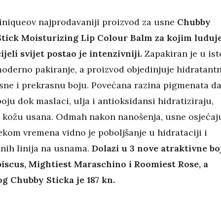
liniqueov najprodavaniji proizvod za usne
Chubby
Stick Moisturizing Lip Colour Balm za kojim luduj
cijeli svijet postao je intenzivniji.
Zapakiran je u ist
moderno pakiranje, a proizvod objedinjuje hidratantn
sne i prekrasnu boju. Povećana razina pigmenata da
oju dok maslaci, ulja i antioksidansi hidratiziraju,
ne kožu usana. Odmah nakon nanošenja, usne osjećaj
ekom vremena vidno je poboljšanje u hidrataciji i
inih linija na usnama.
Dolazi u 3 nove atraktivne bo
biscus, Mightiest Maraschino i Roomiest Rose, a
og Chubby Sticka je 187 kn.