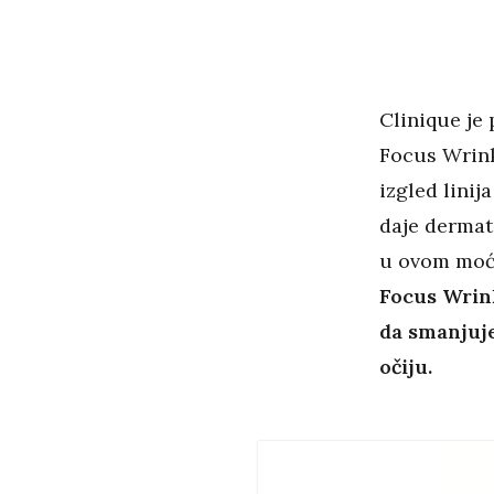
Clinique je
Focus Wrink
izgled linij
daje dermato
u ovom moć
Focus Wrin
da smanjuje
očiju.