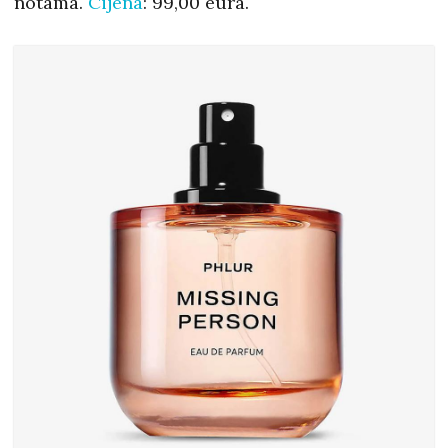
notama.
Cijena
: 99,00 eura.