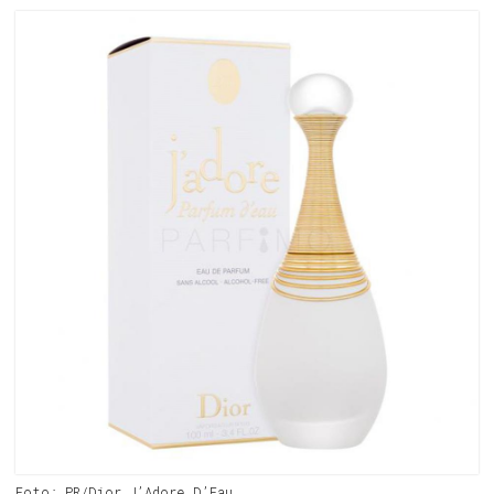
Foto: PR/Dior J’Adore D’Eau