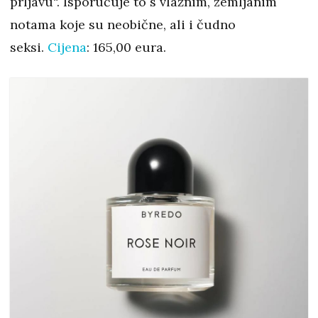
prljavu“. Isporučuje to s vlažnim, zemljanim
notama koje su neobične, ali i čudno
seksi.
Cijena
: 165,00 eura.