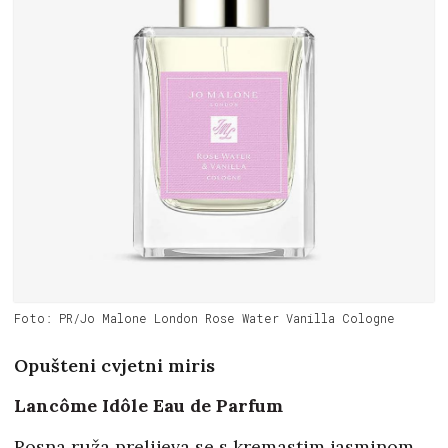
Foto: PR/Jo Malone London Rose Water Vanilla Cologne
Opušteni cvjetni miris
Lancôme Idôle Eau de Parfum
Rosna ruža prelijeva se s kremastim jasminom