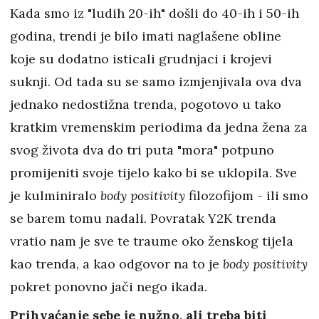
Kada smo iz "ludih 20-ih" došli do 40-ih i 50-ih
godina, trendi je bilo imati naglašene obline
koje su dodatno isticali grudnjaci i krojevi
suknji. Od tada su se samo izmjenjivala ova dva
jednako nedostižna trenda, pogotovo u tako
kratkim vremenskim periodima da jedna žena za
svog života dva do tri puta "mora" potpuno
promijeniti svoje tijelo kako bi se uklopila. Sve
je kulminiralo
body positivity
filozofijom - ili smo
se barem tomu nadali. Povratak Y2K trenda
vratio nam je sve te traume oko ženskog tijela
kao trenda, a kao odgovor na to je
body positivity
pokret ponovno jači nego ikada.
Prihvaćanje sebe je nužno, ali treba biti