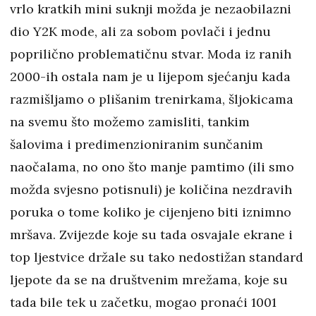
vrlo kratkih mini suknji možda je nezaobilazni
dio Y2K mode, ali za sobom povlači i jednu
poprilično problematičnu stvar. Moda iz ranih
2000-ih ostala nam je u lijepom sjećanju kada
razmišljamo o plišanim trenirkama, šljokicama
na svemu što možemo zamisliti, tankim
šalovima i predimenzioniranim sunčanim
naočalama, no ono što manje pamtimo (ili smo
možda svjesno potisnuli) je količina nezdravih
poruka o tome koliko je cijenjeno biti iznimno
mršava. Zvijezde koje su tada osvajale ekrane i
top ljestvice držale su tako nedostižan standard
ljepote da se na društvenim mrežama, koje su
tada bile tek u začetku, mogao pronaći 1001