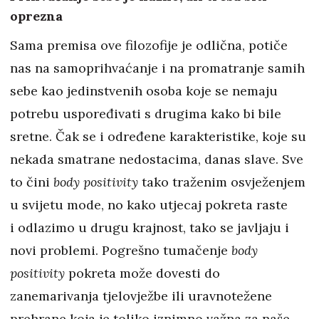
oprezna
Sama premisa ove filozofije je odlična, potiče
nas na samoprihvaćanje i na promatranje samih
sebe kao jedinstvenih osoba koje se nemaju
potrebu uspoređivati s drugima kako bi bile
sretne. Čak se i određene karakteristike, koje su
nekada smatrane nedostacima, danas slave. Sve
to čini
body positivity
tako traženim osvježenjem
u svijetu mode, no kako utjecaj pokreta raste
i odlazimo u drugu krajnost, tako se javljaju i
novi problemi. Pogrešno tumačenje
body
positivity
pokreta može dovesti do
zanemarivanja tjelovježbe ili uravnotežene
prehrane koja je toliko iznimno važna za naše