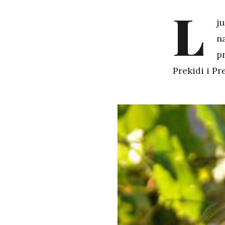
L
ju
na
p
Prekidi i Pr