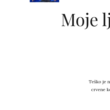
Moje l
Teško je 
crvene k