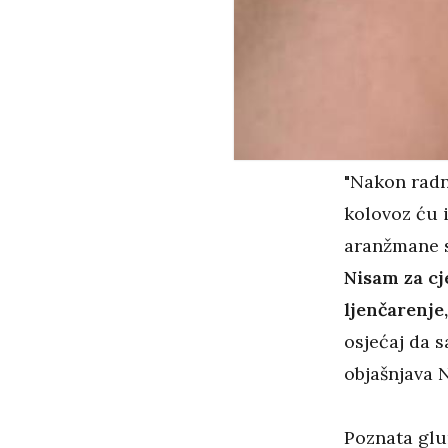
"Nakon radn
kolovoz ću i
aranžmane s
Nisam za cj
ljenčarenj
osjećaj da s
objašnjava 
Poznata glum