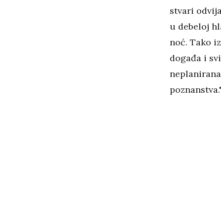
stvari odvij
u debeloj hl
noć. Tako iz
događa i sv
neplanirana 
poznanstva.