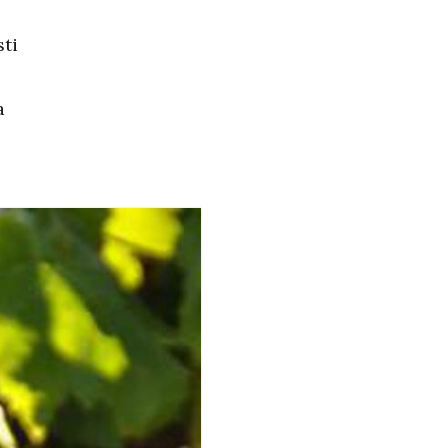
sti
a