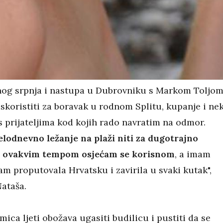
og srpnja i nastupa u Dubrovniku s Markom Toljom
skoristiti za boravak u rodnom Splitu, kupanje i ne
 prijateljima kod kojih rado navratim na odmor.
elodnevno ležanje na plaži niti za dugotrajno
e, ovakvim tempom osjećam se korisnom
, a imam
am proputovala Hrvatsku i zavirila u svaki kutak",
Nataša.
ica ljeti obožava ugasiti budilicu i pustiti da se