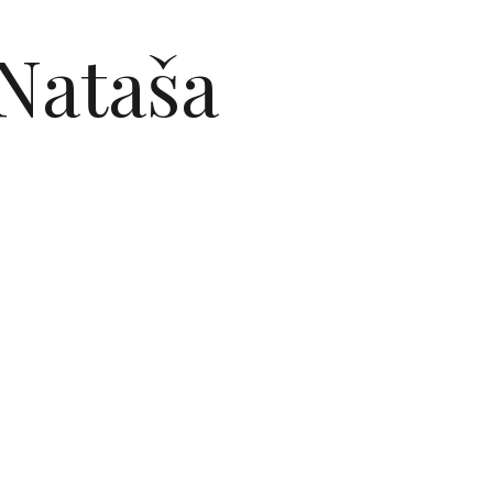
 Nataša
e