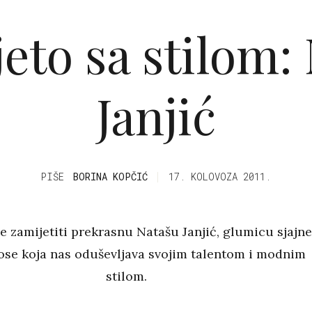
jeto sa stilom:
Janjić
PIŠE
BORINA KOPČIĆ
17. KOLOVOZA 2011.
ne zamijetiti prekrasnu Natašu Janjić, glumicu sjajn
ose koja nas oduševljava svojim talentom i modnim
stilom.