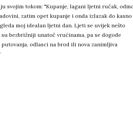
aju svojim tokom: "Kupanje, lagani ljetni ručak, odm
adovini, zatim opet kupanje i onda izlazak do kasno
gleda moj idealan ljetni dan. Ljeti se uvijek nešto
i su bezbrižniji unatoč vrućinama, pa se dogode
putovanja, odlasci na brod ili nova zanimljiva
"