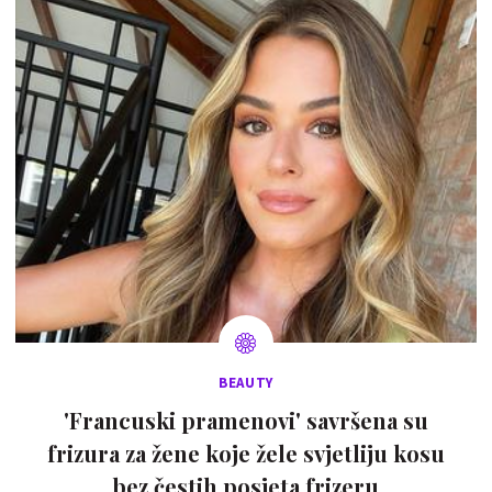
BEAUTY
'Francuski pramenovi' savršena su
frizura za žene koje žele svjetliju kosu
bez čestih posjeta frizeru