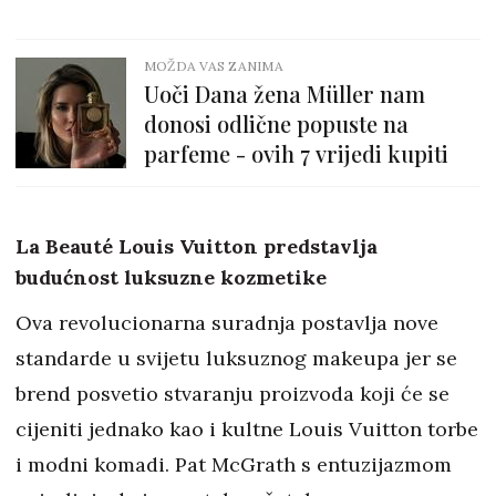
MOŽDA VAS ZANIMA
Uoči Dana žena Müller nam
donosi odlične popuste na
parfeme - ovih 7 vrijedi kupiti
La Beauté Louis Vuitton predstavlja
budućnost luksuzne kozmetike
Ova revolucionarna suradnja postavlja nove
standarde u svijetu luksuznog makeupa jer se
brend posvetio stvaranju proizvoda koji će se
cijeniti jednako kao i kultne Louis Vuitton torbe
i modni komadi. Pat McGrath s entuzijazmom