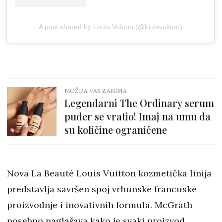
A post shared by Louis Vuitton (@louisvuitton)
MOŽDA VAS ZANIMA
Legendarni The Ordinary serum
puder se vratio! Imaj na umu da
su količine ograničene
Nova La Beauté Louis Vuitton kozmetička linija
predstavlja savršen spoj vrhunske francuske
proizvodnje i inovativnih formula. McGrath
posebno naglašava kako je svaki proizvod