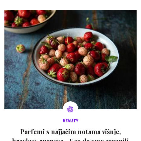
BEAUTY
Parfemi s najjačim notama višnje,
breskve, ananasa... Kao da smo zaronili