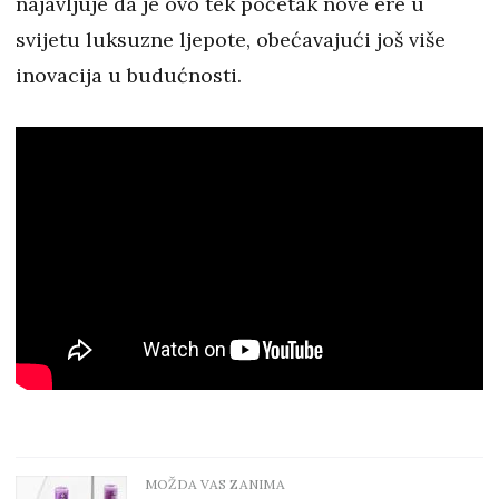
najavljuje da je ovo tek početak nove ere u
svijetu luksuzne ljepote, obećavajući još više
inovacija u budućnosti.
MOŽDA VAS ZANIMA