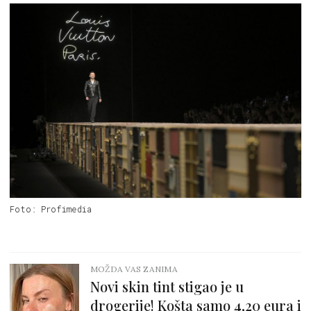
Foto: Profimedia
MOŽDA VAS ZANIMA
Novi skin tint stigao je u
drogerije! Košta samo 4,20 eura i