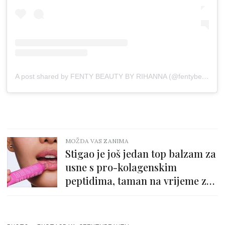
A post shared by FENTY BEAUTY BY RIHANNA (@fentybeauty)
MOŽDA VAS ZANIMA
Stigao je još jedan top balzam za
usne s pro-kolagenskim
peptidima, taman na vrijeme za
zimu