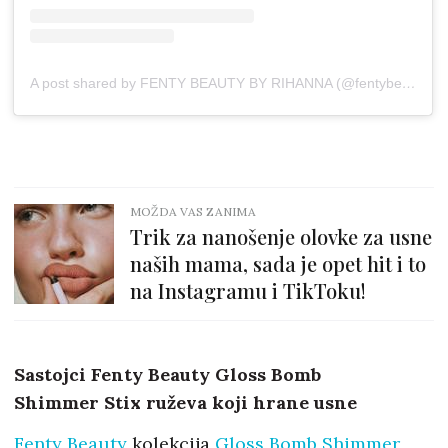
A post shared by FENTY BEAUTY BY RIHANNA (@fentybeauty)
MOŽDA VAS ZANIMA
Trik za nanošenje olovke za usne
naših mama, sada je opet hit i to
na Instagramu i TikToku!
Sastojci Fenty Beauty Gloss Bomb
Shimmer Stix ruževa koji hrane usne
Fenty Beauty
kolekcija
Gloss Bomb Shimmer