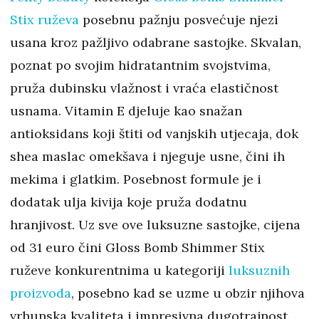
Stix ruževa
posebnu pažnju posvećuje njezi
usana kroz pažljivo odabrane sastojke. Skvalan,
poznat po svojim hidratantnim svojstvima,
pruža dubinsku vlažnost i vraća elastičnost
usnama. Vitamin E djeluje kao snažan
antioksidans koji štiti od vanjskih utjecaja, dok
shea maslac omekšava i njeguje usne, čini ih
mekima i glatkim. Posebnost formule je i
dodatak ulja kivija koje pruža dodatnu
hranjivost. Uz sve ove luksuzne sastojke, cijena
od 31 euro čini Gloss Bomb Shimmer Stix
ruževe konkurentnima u kategoriji
luksuznih
proizvoda
, posebno kad se uzme u obzir njihova
vrhunska kvaliteta i impresivna dugotrajnost.