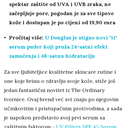
spektar zaštite od UVA i UVB zraka, ne
začepljuje pore, pogodan je za sve tipove
kože i dostupan je po cijeni od 19,90 eura
Pročitaj više:
U Douglas je stigao novi "it"
serum puder koji pruža 24-satni efekt
zamućenja i 48-satnu hidrataciju
Za sve ljubiteljice kvalitetne skincare rutine i
one koje brinu o zdravlju svoje kože, stiže još
jedan fantastični novitet iz The Ordinary
tvornice. Ovaj brend već svi znaju po njegovim
učinkovitim i pristupačnim proizvodima, a sada
je napokon predstavio svoj prvi serum sa
zaštitnim faktorom -
UV Filters SPF 45 Serum
.