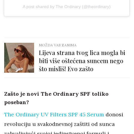
A post shared by The Ordinary (@theordinary)
MOŽDA VAS ZANIMA
Lijeva strana tvog lica mogla bi
biti više oštećena suncem nego
što misliš! Evo zašto
Zašto je novi The Ordinary SPF toliko
poseban?
The Ordinary UV Filters SPF 45 Serum
donosi
revoluciju u svakodnevnoj zaštiti od sunca
zahvaljujući svojoj jedinstvenoj formuli i