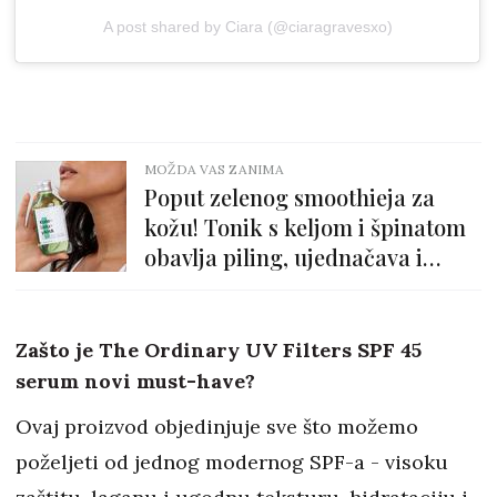
A post shared by Ciara (@ciaragravesxo)
MOŽDA VAS ZANIMA
Poput zelenog smoothieja za
kožu! Tonik s keljom i špinatom
obavlja piling, ujednačava i
njeguje lice
Zašto je The Ordinary UV Filters SPF 45
serum novi must-have?
Ovaj proizvod objedinjuje sve što možemo
poželjeti od jednog modernog SPF-a - visoku