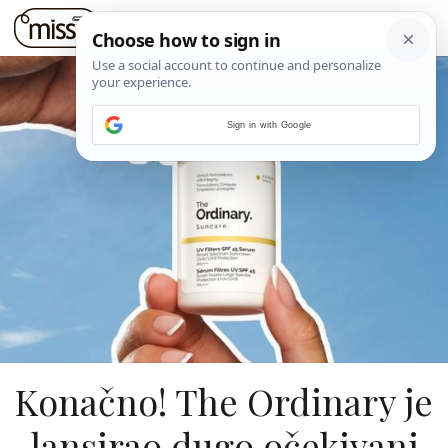
Sign in with Google
Konačno! The Ordinary je
lansirao dugo očekivani