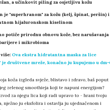
ježan, a učinkovit piling za osjetljivu kožu
 je "superhranom" za kožu (kelj, špinat, peršin) i
ntnom hijaluronskom kiselinom
no potiče prirodnu obnovu kože, bez narušavanja
barijere i mikrobioma
 više:
Ova ekstra hidratantna maska za lice
a' je društvene mreže, konačno ju kupujemo u dm-
tvoja koža izgleda svježe, blistavo i zdravo, baš poput
jeg zelenog smoothieja koji te napuni energijom?
zvod za njegu lica koji radi upravo to - hrani tvoju
, nježno ju eksfolira i ostavlja ju ujednačenom i