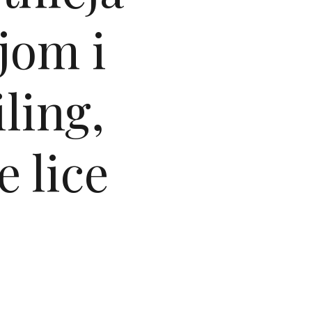
ljom i
ling,
e lice