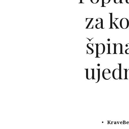
za ko
špin
ujedn
KraveBe