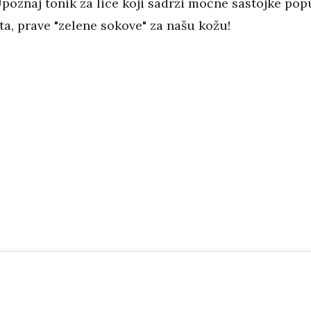
Upoznaj tonik za lice koji sadrži moćne sastojke pop
ata, prave "zelene sokove" za našu kožu!