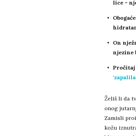
lice - n
Obogaćen
hidrata
On njež
njezine 
Pročitaj
'zapalil
Želiš li da 
onog jutarn
Zamisli proi
kožu iznutra