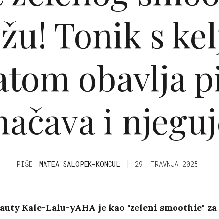
žu! Tonik s ke
atom obavlja pi
ačava i njeguj
PIŠE
MATEA SALOPEK-KONCUL
29. TRAVNJA 2025.
auty Kale-Lalu-yAHA je kao "zeleni smoothie" za