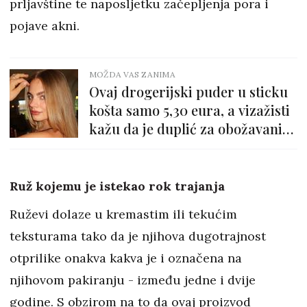
prljavštine te naposljetku začepljenja pora i
pojave akni.
MOŽDA VAS ZANIMA
Ovaj drogerijski puder u sticku
košta samo 5,30 eura, a vizažisti
kažu da je duplić za obožavani
Dior!
Ruž kojemu je istekao rok trajanja
Ruževi dolaze u kremastim ili tekućim
teksturama tako da je njihova dugotrajnost
otprilike onakva kakva je i označena na
njihovom pakiranju - između jedne i dvije
godine. S obzirom na to da ovaj proizvod