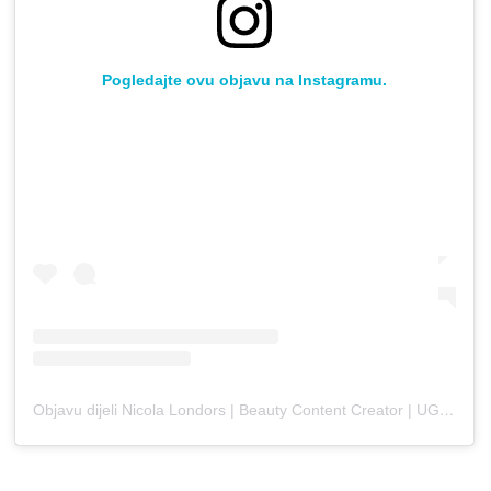
Pogledajte ovu objavu na Instagramu.
Objavu dijeli Nicola Londors | Beauty Content Creator | UGC (@nlondors)