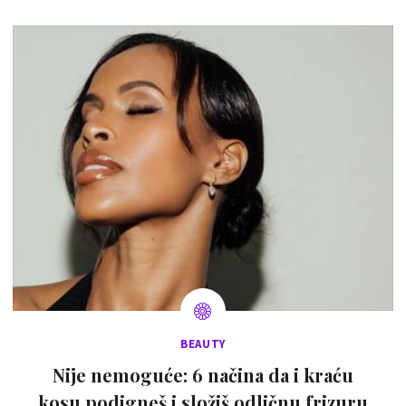
BEAUTY
Nije nemoguće: 6 načina da i kraću
kosu podigneš i složiš odličnu frizuru