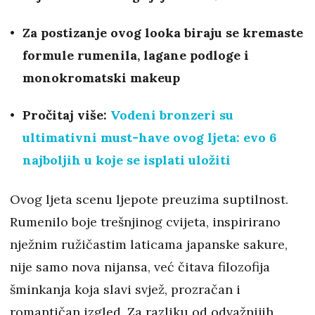
Za postizanje ovog looka biraju se kremaste
formule rumenila, lagane podloge i
monokromatski makeup
Pročitaj više:
Vodeni bronzeri su
ultimativni must-have ovog ljeta: evo 6
najboljih u koje se isplati uložiti
Ovog ljeta scenu ljepote preuzima suptilnost.
Rumenilo boje trešnjinog cvijeta, inspirirano
nježnim ružičastim laticama japanske sakure,
nije samo nova nijansa, već čitava filozofija
šminkanja koja slavi svjež, prozračan i
romantičan izgled. Za razliku od odvažnijih