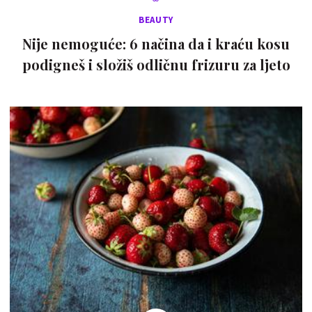
BEAUTY
Nije nemoguće: 6 načina da i kraću kosu
podigneš i složiš odličnu frizuru za ljeto