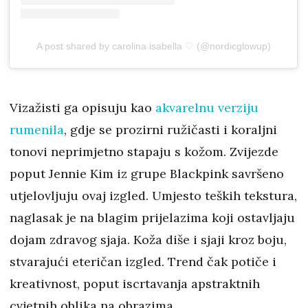
A post shared by carolina isabella ♡ (@nordicglowup)
Vizažisti ga opisuju kao
akvarelnu verziju
rumenila
, gdje se prozirni ružičasti i koraljni
tonovi neprimjetno stapaju s kožom. Zvijezde
poput Jennie Kim iz grupe Blackpink savršeno
utjelovljuju ovaj izgled. Umjesto teških tekstura,
naglasak je na blagim prijelazima koji ostavljaju
dojam zdravog sjaja. Koža diše i sjaji kroz boju,
stvarajući eteričan izgled. Trend čak potiče i
kreativnost, poput iscrtavanja apstraktnih
cvjetnih oblika na obrazima.