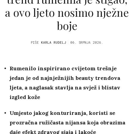
a ovo ljeto nosimo nježne
boje
PIŠE
KARLA RUDELJ
06. SRPNJA 2026.
Rumenilo inspirirano cvijetom trešnje
jedan je od najnježnijih beauty trendova
ljeta, a naglasak stavlja na svjež i blistav
izgled kože
Umjesto jakog konturiranja, koristi se
prozračna ružičasta nijansa koja obrazima
daje efekt zdravog sjaja i lakoće