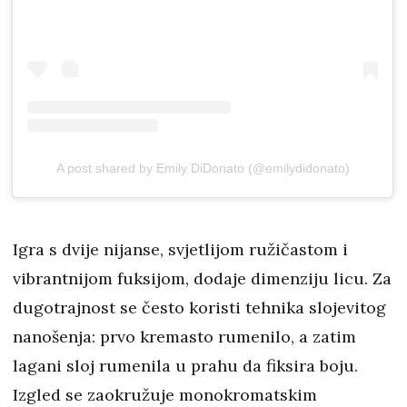
A post shared by Emily DiDonato (@emilydidonato)
Igra s dvije nijanse, svjetlijom ružičastom i
vibrantnijom fuksijom, dodaje dimenziju licu. Za
dugotrajnost se često koristi tehnika slojevitog
nanošenja: prvo kremasto rumenilo, a zatim
lagani sloj rumenila u prahu da fiksira boju.
Izgled se zaokružuje monokromatskim