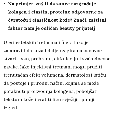
Na primjer, znš li da sunce razgrađuje
kolagen i elastin, proteine odgovorne za
čvrstoću i elastičnost kože? Znači, zaštitni
faktor nam je odličan beauty prijatelj
U eri estetskih tretmana i filera lako je
zaboraviti da koža i dalje reagira na osnovne
stvari – san, prehranu, cirkulaciju i svakodnevne
navike. Iako injektivni tretmani mogu pružiti
trenutačan efekt volumena, dermatolozi ističu
da postoje i prirodni načini kojima se može
potaknuti proizvodnja kolagena, poboljšati
tekstura kože i vratiti licu svježiji, “puniji”
izgled.