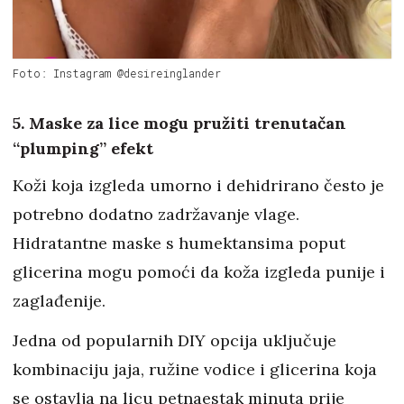
Foto: Instagram @desireinglander
5. Maske za lice mogu pružiti trenutačan
“plumping” efekt
Koži koja izgleda umorno i dehidrirano često je
potrebno dodatno zadržavanje vlage.
Hidratantne maske s humektansima poput
glicerina mogu pomoći da koža izgleda punije i
zaglađenije.
Jedna od popularnih DIY opcija uključuje
kombinaciju jaja, ružine vodice i glicerina koja
se ostavlja na licu petnaestak minuta prije