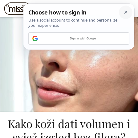
Sign in with Google
Kako koži dati volumen i
svjež izgled bez filera?