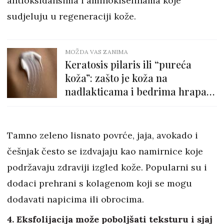
antioksidansima i aminokiselinama koje
sudjeluju u regeneraciji kože.
MOŽDA VAS ZANIMA
Keratosis pilaris ili “pureća
koža”: zašto je koža na
nadlakticama i bedrima hrapava
i kako je zagladiti?
Tamno zeleno lisnato povrće, jaja, avokado i
češnjak često se izdvajaju kao namirnice koje
podržavaju zdraviji izgled kože. Popularni su i
dodaci prehrani s kolagenom koji se mogu
dodavati napicima ili obrocima.
4. Eksfolijacija može poboljšati teksturu i sjaj