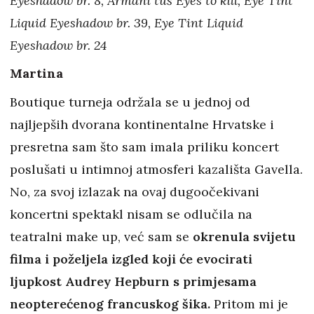
Eyeshadow br. 8, Armani tuš Eyes to kill, Eye Tint
Liquid Eyeshadow br. 39, Eye Tint Liquid
Eyeshadow br. 24
Martina
Boutique turneja održala se u jednoj od
najljepših dvorana kontinentalne Hrvatske i
presretna sam što sam imala priliku koncert
poslušati u intimnoj atmosferi kazališta Gavella.
No, za svoj izlazak na ovaj dugoočekivani
koncertni spektakl nisam se odlučila na
teatralni make up, već sam se
okrenula svijetu
filma i poželjela izgled koji će evocirati
ljupkost Audrey Hepburn s primjesama
neopterećenog francuskog šika.
Pritom mi je