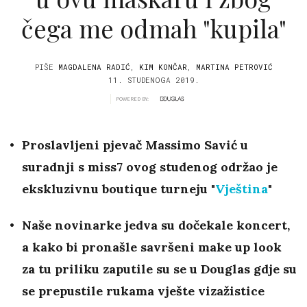
čega me odmah "kupila"
PIŠE
MAGDALENA RADIĆ
,
KIM KONČAR
,
MARTINA PETROVIĆ
11. STUDENOGA 2019.
POWERED BY:
Proslavljeni pjevač Massimo Savić u
suradnji s miss7 ovog studenog održao je
ekskluzivnu boutique turneju "
Vještina
"
Naše novinarke jedva su dočekale koncert,
a kako bi pronašle savršeni make up look
za tu priliku zaputile su se u Douglas gdje su
se prepustile rukama vješte vizažistice