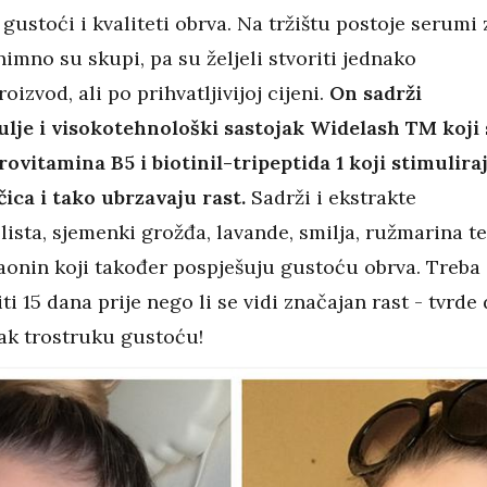
 gustoći i kvaliteti obrva. Na tržištu postoje serumi 
nimno su skupi, pa su željeli stvoriti jednako
oizvod, ali po prihvatljivijoj cijeni.
On sadrži
ulje i visokotehnološki sastojak Widelash TM koji 
rovitamina B5 i biotinil-tripeptida 1 koji stimulira
čica i tako ubrzavaju rast.
Sadrži i ekstrakte
ista, sjemenki grožđa, lavande, smilja, ružmarina te
taonin koji također pospješuju gustoću obrva. Treba
iti 15 dana prije nego li se vidi značajan rast - tvrde
ak trostruku gustoću!