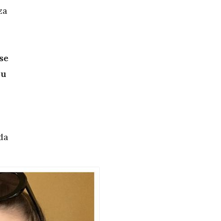
za
se
ju
 da