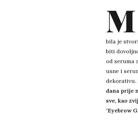
M
bila je stvo
biti dovoljn
od seruma za
usne i serum
dekorativu.
dana prije 
sve, kao zv
"Eyebrow G