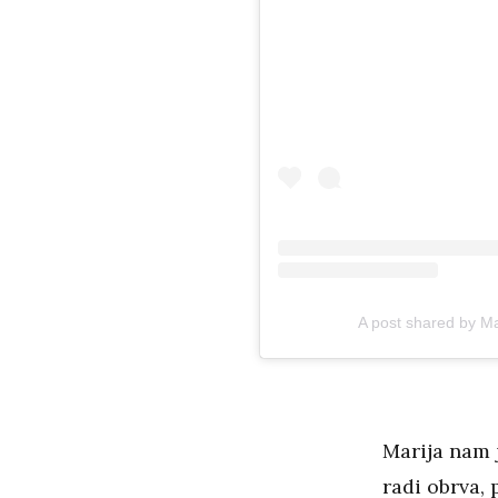
A post shared by Ma
Marija nam j
radi obrva, 