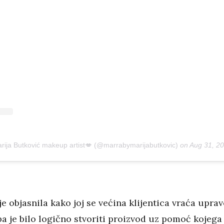
rija Butković makeup artist💋 (@marrabymarijabutkovic)
on
Aug 31, 2
e objasnila kako joj se većina klijentica vraća upra
pa je bilo logično stvoriti proizvod uz pomoć kojega