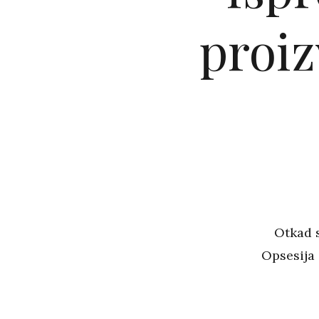
proiz
Otkad s
Opsesija 