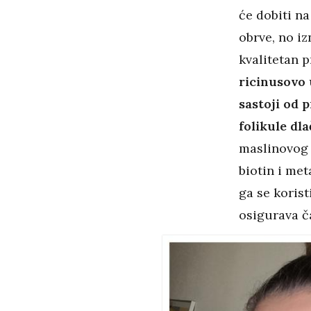
će dobiti na
obrve, no iz
kvalitetan pr
ricinusovo 
sastoji od p
folikule dla
maslinovog l
biotin i me
ga se korist
osigurava č