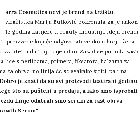
arra Cosmetics novi je brend na tržištu,
vizažistica Marija Butković pokrenula ga je nakon
15 godina karijere u beauty industriji. Ideja brend
riti proizvode koji će odgovarati velikom broju žena i
o kvalitetni da traju cijeli dan. Zasad se ponuda sast
 lice s perlicama, primera, fiksatora, balzama za
a za obrve, no linija će se svakako širiti, pa i na
Dobro je znati da su svi proizvodi testirani godinu
nego što su pušteni u prodaju, a iako smo isprobali
ijezdu linije odabrali smo serum za rast obrva
rowth Serum".