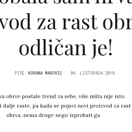
vod za rast obr
odličan je!
PIŠE
KORANA MAROVIĆ
04. LISTOPADA 2018.
u obrve postale trend za sebe, više ništa nije isto.
i dalje raste, pa kada se pojavi novi proizvod za rast
obrva, nema druge nego isprobati ga