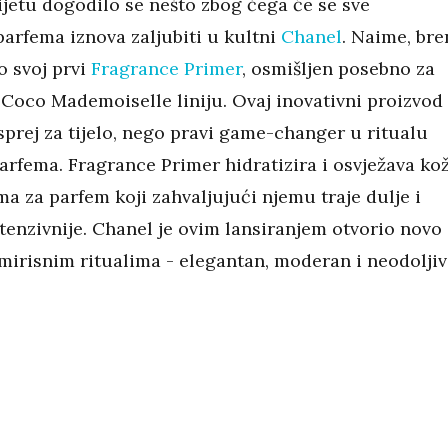
ijetu dogodilo se nešto zbog čega će se sve
 parfema iznova zaljubiti u kultni
Chanel
. Naime, bre
o svoj prvi
Fragrance Primer
, osmišljen posebno za
Coco Mademoiselle liniju. Ovaj inovativni proizvod
sprej za tijelo, nego pravi game-changer u ritualu
arfema. Fragrance Primer hidratizira i osvježava ko
ma za parfem koji zahvaljujući njemu traje dulje i
ntenzivnije. Chanel je ovim lansiranjem otvorio novo
 mirisnim ritualima - elegantan, moderan i neodolji