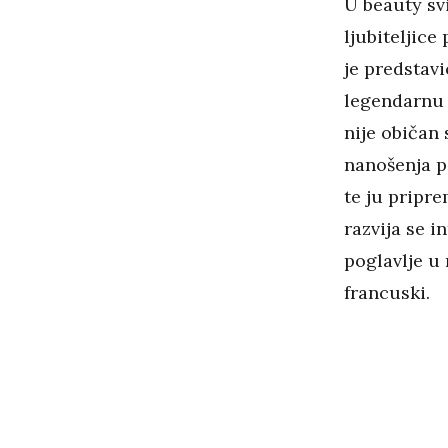
U beauty sv
ljubiteljice
je predstavi
legendarnu 
nije običan 
nanošenja p
te ju pripre
razvija se i
poglavlje u
francuski.