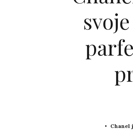
svoj
parf
p
Chanel j