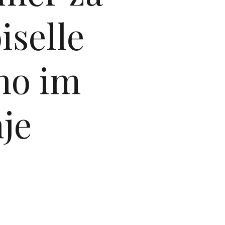
selle
no im
je