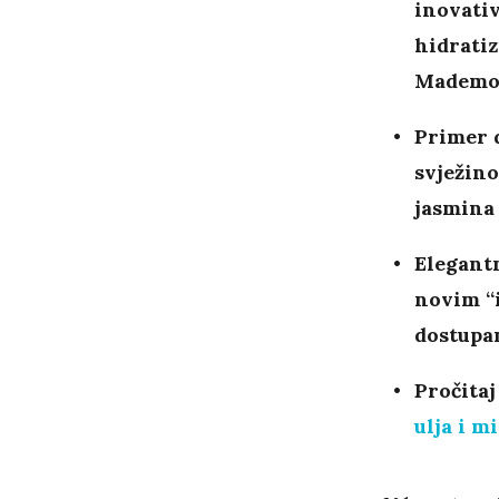
inovati
hidratiz
Mademoi
Primer d
svježino
jasmina 
Elegantn
novim “i
dostupa
Pročitaj
ulja i m