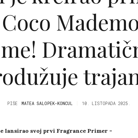
e Coco Mademoi
eme! Dramatič
rodužuje trajan
PIŠE
MATEA SALOPEK-KONCUL
10. LISTOPADA 2025.
e lansirao svoj prvi Fragrance Primer -