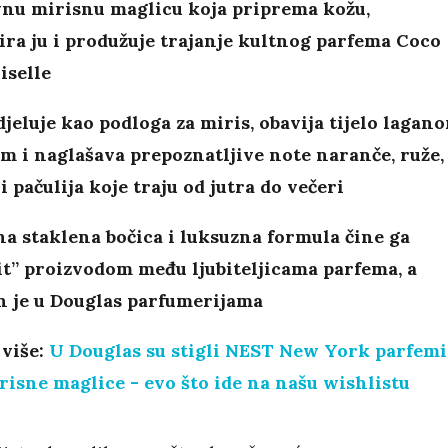
vnu mirisnu maglicu koja priprema kožu,
ira ju i produžuje trajanje kultnog parfema Coco
selle
jeluje kao podloga za miris, obavija tijelo lagan
m i naglašava prepoznatljive note naranče, ruže,
i pačulija koje traju od jutra do večeri
a staklena bočica i luksuzna formula čine ga
t” proizvodom među ljubiteljicama parfema, a
n je u Douglas parfumerijama
 više:
U Douglas su stigli NEST New York parfemi
irisne maglice - evo što ide na našu wishlistu