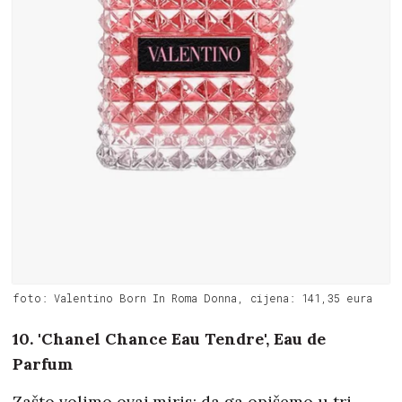
foto: Valentino Born In Roma Donna, cijena: 141,35 eura
10. 'Chanel Chance Eau Tendre', Eau de
Parfum
Zašto volimo ovaj miris: da ga opišemo u tri