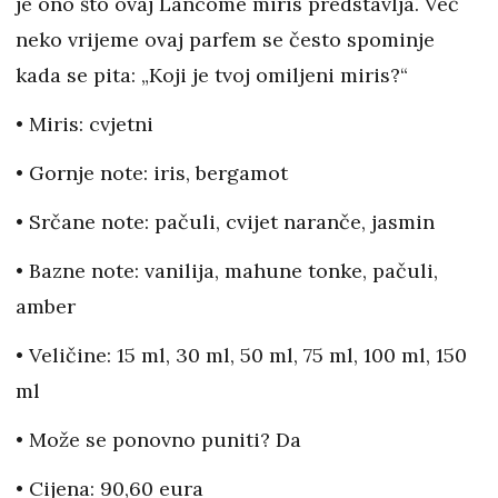
je ono što ovaj Lancôme miris predstavlja. Već
neko vrijeme ovaj parfem se često spominje
kada se pita: „Koji je tvoj omiljeni miris?“
• Miris: cvjetni
• Gornje note: iris, bergamot
• Srčane note: pačuli, cvijet naranče, jasmin
• Bazne note: vanilija, mahune tonke, pačuli,
amber
• Veličine: 15 ml, 30 ml, 50 ml, 75 ml, 100 ml, 150
ml
• Može se ponovno puniti? Da
• Cijena: 90,60 eura