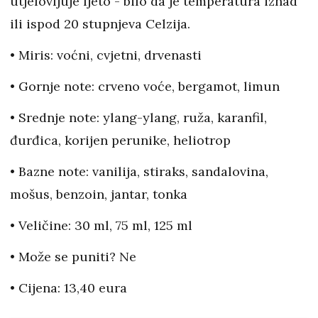
utjelovljuje ljeto - bilo da je temperatura iznad
ili ispod 20 stupnjeva Celzija.
• Miris: voćni, cvjetni, drvenasti
• Gornje note: crveno voće, bergamot, limun
• Srednje note: ylang-ylang, ruža, karanfil,
đurđica, korijen perunike, heliotrop
• Bazne note: vanilija, stiraks, sandalovina,
mošus, benzoin, jantar, tonka
• Veličine: 30 ml, 75 ml, 125 ml
• Može se puniti? Ne
• Cijena: 13,40 eura