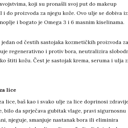
svojstvima, koji su pronašli svoj put do makeup
l i do proizvoda za njegu kože. Ovo ulje se dobiva iz
noplje i bogato je Omega 3 i 6 masnim kiselinama.
e jedan od čestih sastojaka kozmetičkih proizvoda z
luje regenerativno i protiv bora, neutralizira slobod
ako štiti kožu. Čest je sastojak krema, seruma i ulja 
za lice
a lice, baš kao i svako ulje za lice doprinosi zdravi
, bilo da sprječava gubitak vlage, pravi sigurnosnu
ani, njeguje, smanjuje nastanak bora ili eliminira