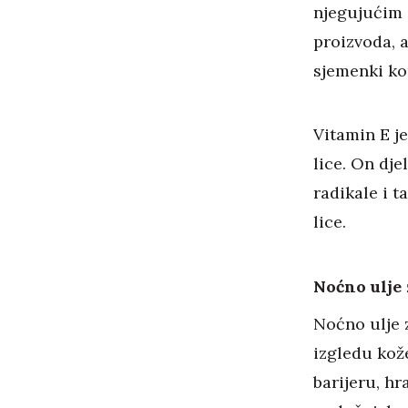
njegujućim 
proizvoda, a
sjemenki ko
Vitamin E j
lice. On dje
radikale i t
lice.
Noćno ulje 
Noćno ulje z
izgledu kože
barijeru, hr