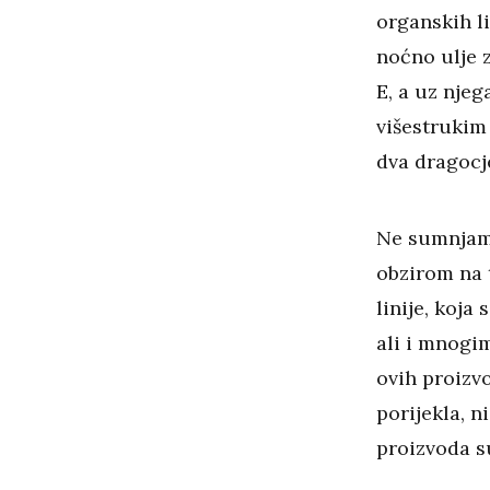
organskih li
noćno ulje z
E, a uz njeg
višestrukim
dva dragocj
Ne sumnjamo
obzirom na t
linije, koj
ali i mnogi
ovih proizv
porijekla, n
proizvoda su