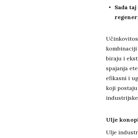
Sada ta
regener
Učinkovitos
kombinaciji 
biraju i ek
spajanja ete
efikasni i 
koji postaju
industrijske
Ulje konopl
Ulje industr