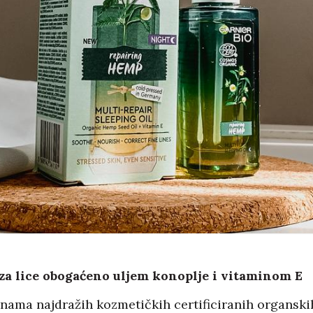
za lice obogaćeno uljem konoplje i vitaminom E
 nama najdražih kozmetičkih certificiranih organski