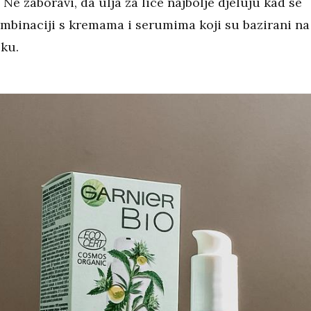
Ne zaboravi, da ulja za lice najbolje djeluju kad se
ombinaciji s kremama i serumima koji su bazirani na
jku.