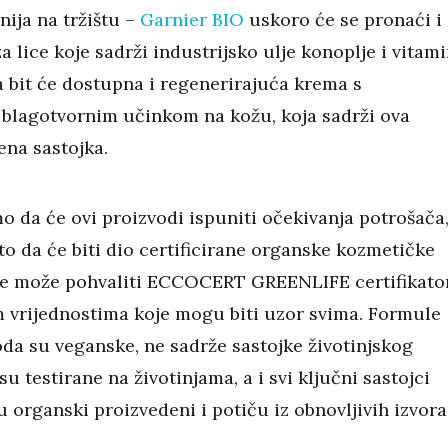
nija na tržištu –
Garnier BIO
uskoro će se pronaći i
a lice koje sadrži industrijsko ulje konoplje i vitam
a bit će dostupna i regenerirajuća krema s
 blagotvornim učinkom na kožu, koja sadrži ova
ena sastojka.
 da će ovi proizvodi ispuniti očekivanja potrošača,
o da će biti dio certificirane organske kozmetičke
a se može pohvaliti ECCOCERT GREENLIFE certifikato
m vrijednostima koje mogu biti uzor svima. Formule
oda su veganske, ne sadrže sastojke životinjskog
isu testirane na životinjama, a i svi ključni sastojci
 organski proizvedeni i potiču iz obnovljivih izvora