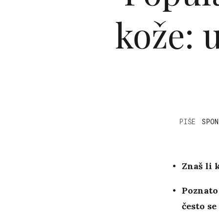
kože: u
PIŠE
SPON
Znaš li 
Poznato 
često s