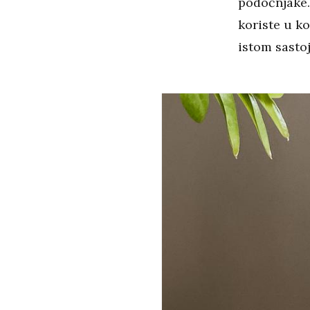
podočnjake. 
koriste u k
istom sasto