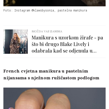
Foto: Instagram @klawsbysonia, pastelna manikura
MOŽDA VAS ZANIMA
Manikura s uzorkom žirafe - pa
što bi drugo Blake Lively i
odabrala kad se odjenula u
uzorak žirafe?!
French cvjetna manikura u pastelnim
nijansama s nježnom ružičastom podlogom