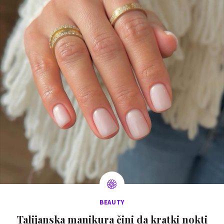
BEAUTY
Talijanska manikura čini da kratki nokti