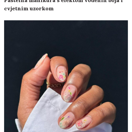
Pastelna manikura s efektom vodenih boja i
cvjetnim uzorkom