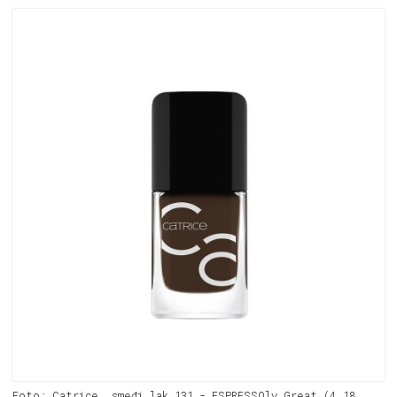
Foto: Catrice, smeđi lak 131 - ESPRESSOly Great (4,18