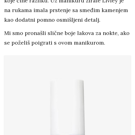
koje čine razliku. Uz manikuru žirafe Livley je
na rukama imala prstenje sa smeđim kamenjem
kao dodatni pomno osmišljeni detalj.
Mi smo pronašli slične boje lakova za nokte, ako
se poželiš poigrati s ovom manikurom.