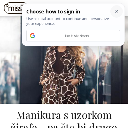
Sign in with Google
Manikura s uzorkom
žirafe - pa što bi drugo