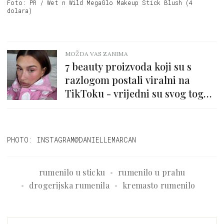
Foto: PR / Wet n Wild MegaGlo Makeup Stick Blush (4
dolara)
MOŽDA VAS ZANIMA
7 beauty proizvoda koji su s
razlogom postali viralni na
TikToku - vrijedni su svog tog
'hypea'
PHOTO: INSTAGRAM@DANIELLEMARCAN
rumenilo u sticku
rumenilo u prahu
drogerijska rumenila
kremasto rumenilo