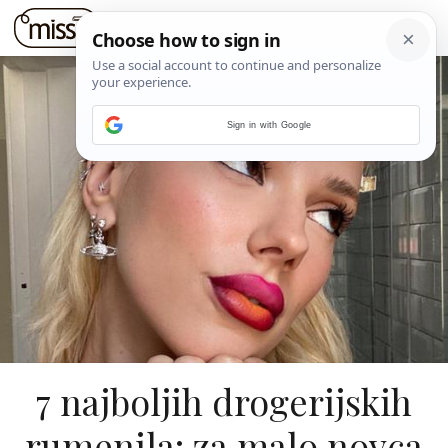
Sign in with Google
7 najboljih drogerijskih
rumenila: za malo novca