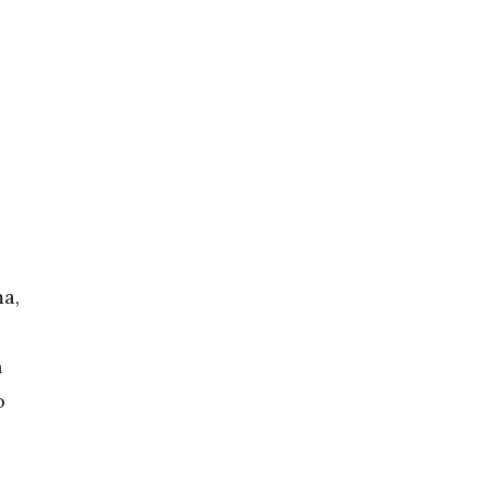
a,
n
o