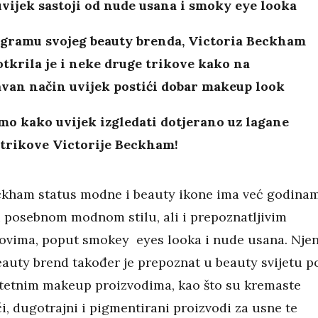
vijek sastoji od nude usana i smoky eye looka
agramu svojeg beauty brenda, Victoria Beckham
otkrila je i neke druge trikove kako na
van način uvijek postići dobar makeup look
o kako uvijek izgledati dotjerano uz lagane
trikove Victorije Beckham!
ckham status modne i beauty ikone ima već godinam
i posebnom modnom stilu, ali i prepoznatljivim
ovima, poput smokey eyes looka i nude usana. Nje
eauty brend također je prepoznat u beauty svijetu p
itetnim makeup proizvodima, kao što su kremaste
i, dugotrajni i pigmentirani proizvodi za usne te