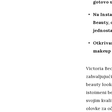
gotovo u
Na Inst
Beauty, 
jednosta
Otkrivam
makeup 
Victoria Be
zahvaljujuć
beauty look
istoimeni b
svojim kval
olovke za oč