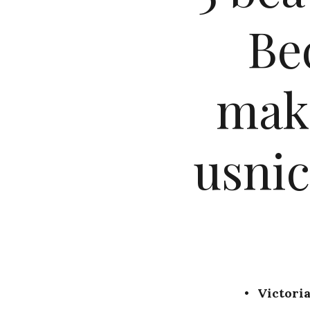
Be
make
usni
Victori