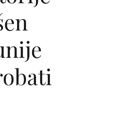
šen
unije
obati