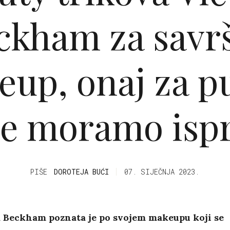
ckham za savr
up, onaj za p
ce moramo ispr
PIŠE
DOROTEJA BUĆI
07. SIJEČNJA 2023.
a Beckham poznata je po svojem makeupu koji se