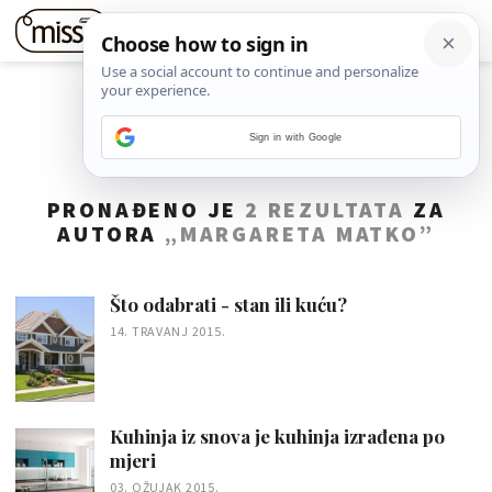
Sign in with Google
PRONAĐENO JE
2 REZULTATA
ZA
AUTORA
„MARGARETA MATKO”
Što odabrati - stan ili kuću?
14. TRAVANJ 2015.
Kuhinja iz snova je kuhinja izrađena po
mjeri
03. OŽUJAK 2015.