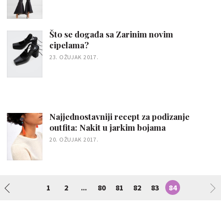
Što se događa sa Zarinim novim
cipelama?
23. OŽUJAK 2017.
Najjednostavniji recept za podizanje
outfita: Nakit u jarkim bojama
20. OŽUJAK 2017.
1
2
80
81
82
83
84
...