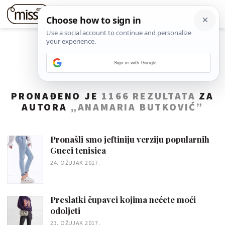
Sign in with Google
PRONAĐENO JE
1166 REZULTATA
ZA
AUTORA
„ANAMARIA BUTKOVIĆ”
Pronašli smo jeftiniju verziju popularnih
Gucci tenisica
24. OŽUJAK 2017.
Preslatki čupavci kojima nećete moći
odoljeti
23. OŽUJAK 2017.