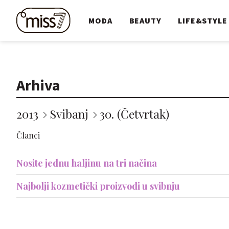
MODA
BEAUTY
LIFE&STYLE
Arhiva
2013
Svibanj
30. (Četvrtak)
Članci
Nosite jednu haljinu na tri načina
Najbolji kozmetički proizvodi u svibnju