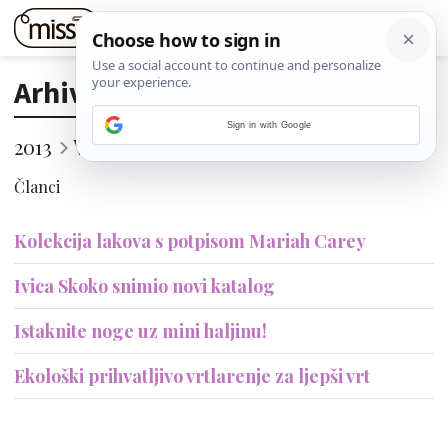
Arhiva
Sign in with Google
2013
Veljača
20. (Srijeda)
Članci
Kolekcija lakova s potpisom Mariah Carey
Ivica Skoko snimio novi katalog
Istaknite noge uz mini haljinu!
Ekološki prihvatljivo vrtlarenje za ljepši vrt