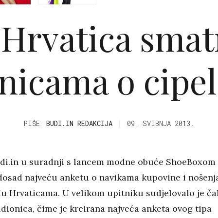
Hrvatica smat
snicama o cipe
PIŠE
BUDI.IN REDAKCIJA
09. SVIBNJA 2013.
udi.in u suradnji s lancem modne obuće ShoeBoxom
 dosad najveću anketu o navikama kupovine i nošenj
u Hrvaticama. U velikom upitniku sudjelovalo je ča
dionica, čime je kreirana najveća anketa ovog tipa