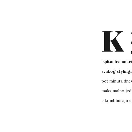
K
ispitanica anke
svakog stylinga
pet minuta dnev
maksimalno jedn
iskombiniraju uz