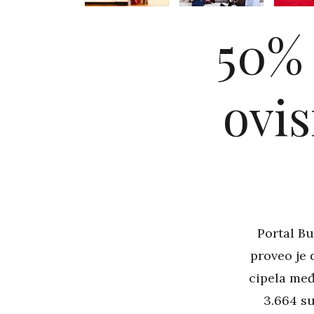
50% 
ovi
Portal B
proveo je
cipela međ
3.664 su