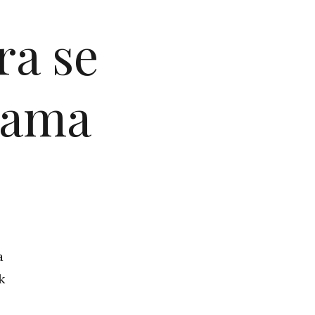
ra se
lama
a
k