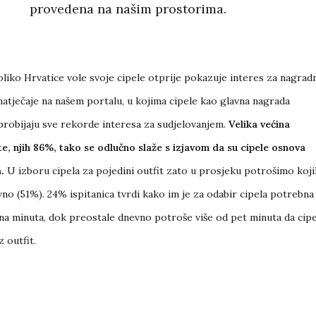
provedena na našim prostorima.
oliko Hrvatice vole svoje cipele otprije pokazuje interes za nagrad
natječaje na našem portalu, u kojima cipele kao glavna nagrada
probijaju sve rekorde interesa za sudjelovanjem.
Velika većina
te, njih 86%, tako se odlučno slaže s izjavom da su cipele osnova
.
U izboru cipela za pojedini outfit zato u prosjeku potrošimo koji
no (51%). 24% ispitanica tvrdi kako im je za odabir cipela potrebna
a minuta, dok preostale dnevno potroše više od pet minuta da cipe
 outfit.