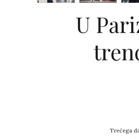
U Pari
tren
Trećega da