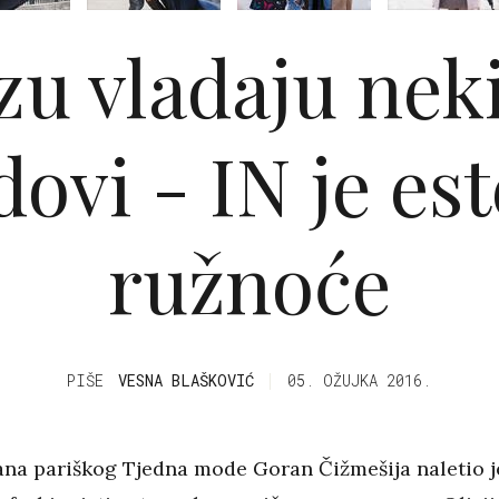
zu vladaju nek
dovi - IN je est
ružnoće
PIŠE
VESNA BLAŠKOVIĆ
05. OŽUJKA 2016.
na pariškog Tjedna mode Goran Čižmešija naletio j