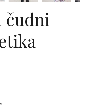
i čudni
etika
e