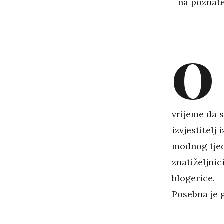
na poznate
O
vrijeme da s
izvjestitelj
modnog tjedn
znatiželjni
blogerice.
Posebna je 