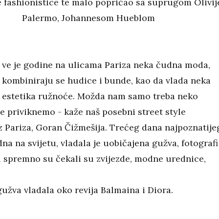
 fashionistice te malo popričao sa suprugom Olivij
Palermo, Johannesom Hueblom
ve je godine na ulicama Pariza neka čudna moda,
kombiniraju se hudice i bunde, kao da vlada neka
estetika ružnoće. Možda nam samo treba neko
e priviknemo - kaže naš posebni street style
 iz Pariza, Goran Čižmešija. Trećeg dana najpoznatije
a na svijetu, vladala je uobičajena gužva, fotografi
ci spremno su čekali su zvijezde, modne urednice,
gužva vladala oko revija Balmaina i Diora.