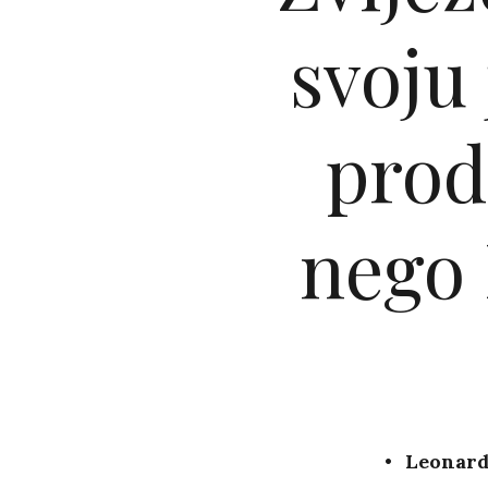
svoju 
prod
nego 
Leonard