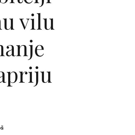
nu vilu
manje
apriju
oš