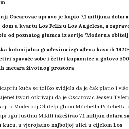
om
nji Oscarovac upravo je kupio 7,1 milijuna dolara
 dom u kvartu Los Feliz u Los Angelesu, a zaprav
pio od poznatog glumca iz serije "Moderna obitelj
ska kolonijalna građevina izgrađena kasnih 1920
etiri spavaće sobe i četiri kupaonice u gotovo 50
ih metara životnog prostora
apriu kuća se toliko svidjela da je čak platio i više
ijene! Izvori otkrivaju da je Oscarovac Jesseu Tyler
oji u Modernoj Obitelji glumi Mitchella Pritchetta i
prugu Justinu Mikiti
iskeširao 7,1 milijun dolara z
 kuću, u vjerojatno najboljoj ulici u cijelom Los