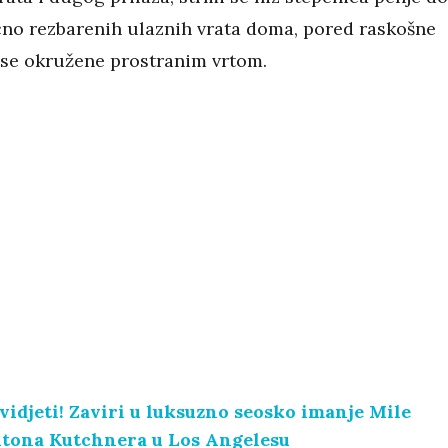
čno rezbarenih ulaznih vrata doma, pored raskošne
ase okružene prostranim vrtom.
idjeti! Zaviri u luksuzno seosko imanje Mile
htona Kutchnera u Los Angelesu