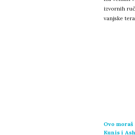
izvornih ru
vanjske ter
Ovo moraš v
Kunis i As