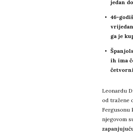
jedan d
46-godiš
vrijedan
ga je ku
Španjol
ih ima č
četvorn
Leonardu Dic
od tražene c
Fergusonu k
njegovom su
zapanjujuću