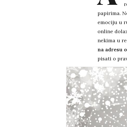
r
papirima. Ne
emociju u r
online dola
nekima u re
na adresu ob
pisati o pr