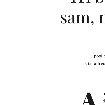
sam, n
U poslj
s tri adr
A
h
d