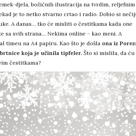
emek-djela, božićnih ilustracija na tvrdim, reljefnim
kad je to netko stvarno crtao i radio. Dobio si neči
uke. A danas… tko će misliti o čestitkama kada one
ze sa svih strana… Nekima online – kao meni. A
al timeu na A4 papiru. Kao što je došla
ona iz Porez
rtnice koja je učinila tipfeler.
Što si mislila, da ću
avim čestitkama?