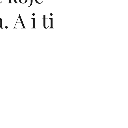
 A i ti
š