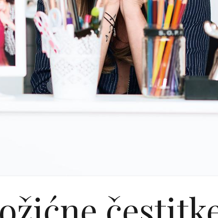
ožićne čestitk