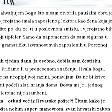
ahvaljujem Bogu što nisam otvorila paušalni obrt, j
 vjerojatno imala zaposlenog lektora kao žena koja j
što po-du-ze-ti u poslovnom smislu, i vjerojatno bi
oji tipfeler. Samo da napomenem da sam sigurna u
 gramatičku izvrsnost svih zaposlenih u Poreznoj
ih tjedan dana, ja osobno, dobila sam čestitku,
.
Pričamo li u prenesenom značenju. Hvala Bogu,
 na neopipljivoj razini, ponavljam. Da ne bi krivo
 mi počeli slati sranja doma. Dosta mi je i jednog
i k tome nije stambeni.
ka - otkud već iz Hrvatske pošte?! Čitam kako je
ošta nekim super-manevrom, zvan hrvatski zakon 