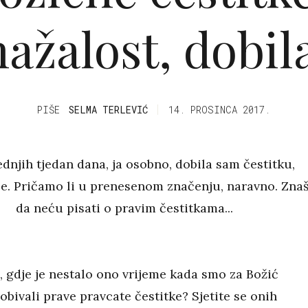
ažalost, dobila.
PIŠE
SELMA TERLEVIĆ
14. PROSINCA 2017.
ednjih tjedan dana, ja osobno, dobila sam čestitku,
ese. Pričamo li u prenesenom značenju, naravno. Zna
da neću pisati o pravim čestitkama...
, gdje je nestalo ono vrijeme kada smo za Božić
obivali prave pravcate čestitke? Sjetite se onih