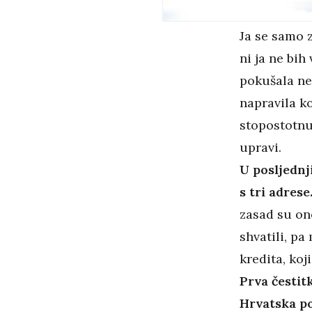
Ja se samo z
ni ja ne bih
pokušala ne
napravila k
stopostotnu
upravi.
U posljednj
s tri adrese
zasad su one
shvatili, pa
kredita, koj
Prva čestit
Hrvatska p