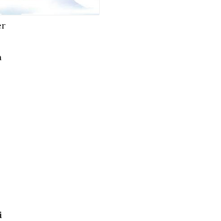
er
e
h
i