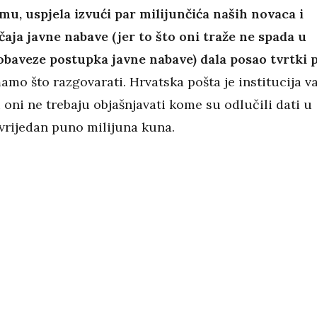
mu, uspjela izvući par milijunčića naših novaca i
aja javne nabave (jer to što oni traže ne spada u
obaveze postupka javne nabave) dala posao tvrtki 
amo što razgovarati. Hrvatska pošta je institucija v
i oni ne trebaju objašnjavati kome su odlučili dati u
vrijedan puno milijuna kuna.