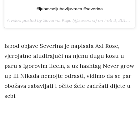
#ljubavseljubavljuvraca #severina
A video posted by Severina Kojic (@severina) on
Feb 3, 2017 at 9:26am PST
Ispod objave Severina je napisala Axl Rose,
vjerojatno aludirajući na njenu dugu kosu u
paru s Igorovim licem, a uz hashtag Never grow
up ili Nikada nemojte odrasti, vidimo da se par
obožava zabavljati i očito žele zadržati dijete u
sebi.