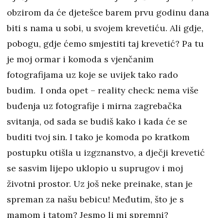
obzirom da će djetešce barem prvu godinu dana
biti s nama u sobi, u svojem krevetiću. Ali gdje,
pobogu, gdje ćemo smjestiti taj krevetić? Pa tu
je moj ormar i komoda s vjenčanim
fotografijama uz koje se uvijek tako rado
budim. I onda opet – reality check: nema više
buđenja uz fotografije i mirna zagrebačka
svitanja, od sada se budiš kako i kada će se
buditi tvoj sin. I tako je komoda po kratkom
postupku otišla u izgznanstvo, a dječji krevetić
se sasvim lijepo uklopio u suprugov i moj
životni prostor. Uz još neke preinake, stan je
spreman za našu bebicu! Međutim, što je s
mamom i tatom? Jesmo li mi spremni?