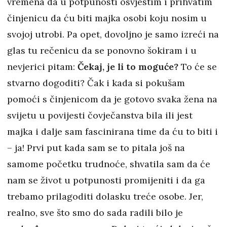
vremena da u potpunosti osvjestim i prihvatim
činjenicu da ću biti majka osobi koju nosim u
svojoj utrobi. Pa opet, dovoljno je samo izreći na
glas tu rečenicu da se ponovno šokiram i u
nevjerici pitam:
Čekaj, je li to moguće?
To će se
stvarno dogoditi? Čak i kada si pokušam
pomoći s činjenicom da je gotovo svaka žena na
svijetu u povijesti čovječanstva bila ili jest
majka i dalje sam fascinirana time da ću to biti i
– ja! Prvi put kada sam se to pitala još na
samome početku trudnoće, shvatila sam da će
nam se život u potpunosti promijeniti i da ga
trebamo prilagoditi dolasku treće osobe. Jer,
realno, sve što smo do sada radili bilo je