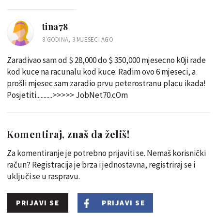
tina78
8 GODINA, 3 MJESECI AGO
Zaradivao sam od $ 28,000 do $ 350,000 mjesecno k0ji rade
kod kuce na racunalu kod kuce. Radim ovo 6 mjeseci, a
prošli mjesec sam zaradio prvu peterostranu placu ikada!
Posjetiti...........>>>>> JobNet70.cOm
Komentiraj, znaš da želiš!
Za komentiranje je potrebno prijaviti se. Nemaš korisnički
račun? Registracija je brza i jednostavna, registriraj se i
uključi se u raspravu.
PRIJAVI SE
PRIJAVI SE