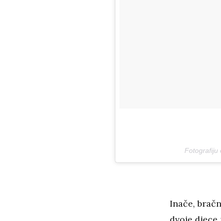
Fotografiju
Inače, brač
dvoje djece 