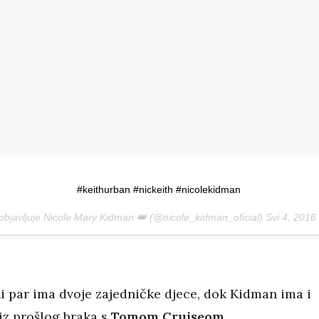
#keithurban #nickeith #nicolekidman
 objavljuje Nicole Mary Kidman 👑 (@nicole_kidman_oficial)
Svi 4, 2016
ni par ima dvoje zajedničke djece, dok Kidman ima i
iz prošlog braka s
Tomom Cruiseom
.