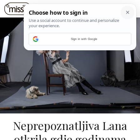
Sign in with Google
Neprepoznatljiva Lana
otkrila gdje godinama