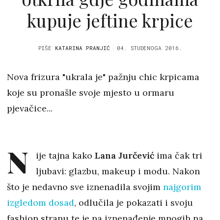
kupuje jeftine krpice
PIŠE
KATARINA PRANJIĆ
04. STUDENOGA 2016.
Nova frizura "ukrala je" pažnju chic krpicama
koje su pronašle svoje mjesto u ormaru
pjevačice...
N
ije tajna kako
Lana Jurčević
ima čak tri
ljubavi: glazbu, makeup i modu. Nakon
što je nedavno sve iznenadila svojim
najgorim
izgledom dosad
, odlučila je pokazati i svoju
fashion stranu te je na iznenađenje mnogih na