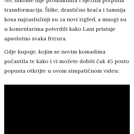
No, nikome nije promaknula i njezina potpuna
transformacija. Šiške, drastično kraća i tamnija
kosa najzaslužniji su za novi izgled, a mnogi su
u komentarima potvrdili kako Lani pristaje
apsolutno svaka frizura.
Gdje kupuje, kojim se novim komadima
počastila te kako i vi možete dobiti čak 45 posto
popusta otkrijte u ovom simpatičnom videu: