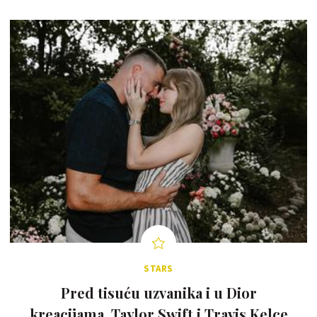
STARS
Pred tisuću uzvanika i u Dior
kreacijama, Taylor Swift i Travis Kelce