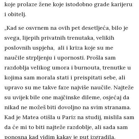
koje prolaze žene koje istodobno grade karijeru
i obitelj.
„Kad se osvrnem na ovih pet desetljeća, bilo je
svega, lijepih privatnih trenutaka, velikih
poslovnih uspjeha, ali i kriza koje su me
naučile strpljenju i upornosti. Prošla sam
razdoblja velikog umora i burnouta, trenutke u
kojima sam morala stati i preispitati sebe, ali
upravo su me takve faze najviše naučile. Najteže
su uvijek bile one majčinske dileme, osjećaj da
nikad ne možeš biti dovoljno na svim stranama.
Kad je Matea otišla u Pariz na studij, mislila sam
da će mi to biti najteže razdoblje, ali sada sam
ponosna kad vidim kakav je put izgradila.