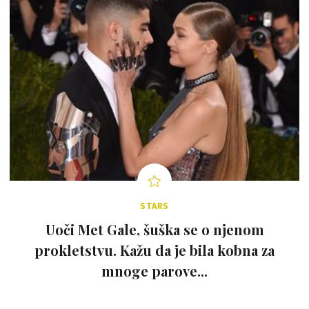
STARS
Uoči Met Gale, šuška se o njenom
prokletstvu. Kažu da je bila kobna za
mnoge parove...