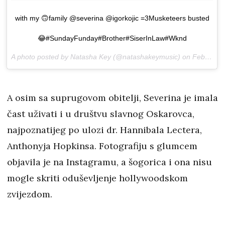
with my 🙃family @severina @igorkojic =3Musketeers busted
😂#SundayFunday#Brother#SiserInLaw#Wknd
A photo posted by Natasha Key (@natashakeymusic) on
Feb 5, 2017 at 3:02pm PST
A osim sa suprugovom obitelji, Severina je imala
čast uživati i u društvu slavnog Oskarovca,
najpoznatijeg po ulozi dr. Hannibala Lectera,
Anthonyja Hopkinsa. Fotografiju s glumcem
objavila je na Instagramu, a šogorica i ona nisu
mogle skriti oduševljenje hollywoodskom
zvijezdom.