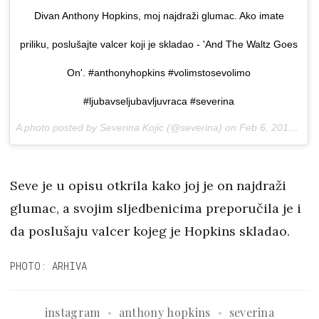
Divan Anthony Hopkins, moj najdraži glumac. Ako imate
priliku, poslušajte valcer koji je skladao - 'And The Waltz Goes
On'. #anthonyhopkins #volimstosevolimo
#ljubavseljubavljuvraca #severina
A photo posted by Severina Kojic (@severina) on
Feb 6, 2017 at 2:59am PST
Seve je u opisu otkrila kako joj je on najdraži
glumac, a svojim sljedbenicima preporučila je i
da poslušaju valcer kojeg je Hopkins skladao.
PHOTO: ARHIVA
instagram
anthony hopkins
severina