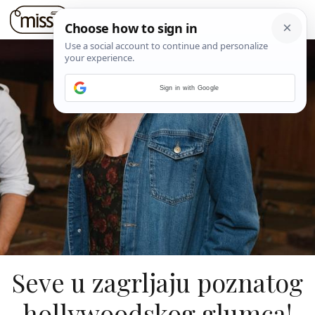
Sign in with Google
Seve u zagrljaju poznatog
hollywoodskog glumca!