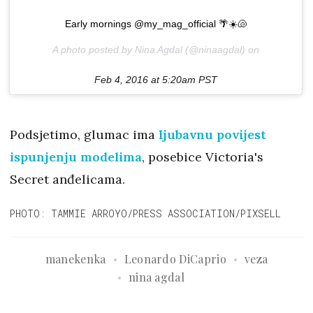
Early mornings @my_mag_official 🌴☀️🐚
A photo posted by Nina Agdal (@ninaagdal) on
Feb 4, 2016 at 5:20am PST
Podsjetimo, glumac ima
ljubavnu povijest
ispunjenju modelima
, posebice Victoria's
Secret anđelicama.
PHOTO: TAMMIE ARROYO/PRESS ASSOCIATION/PIXSELL
manekenka
Leonardo DiCaprio
veza
nina agdal