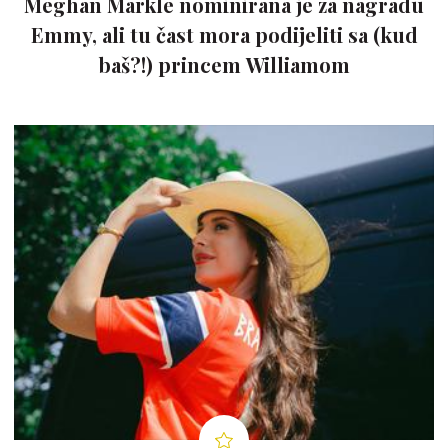
Meghan Markle nominirana je za nagradu
Emmy, ali tu čast mora podijeliti sa (kud
baš?!) princem Williamom