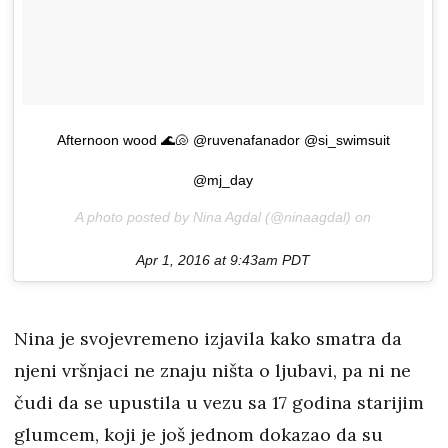
Afternoon wood 🌊🐚 @ruvenafanador @si_swimsuit
@mj_day
A photo posted by Nina Agdal (@ninaagdal) on
Apr 1, 2016 at 9:43am PDT
Nina je svojevremeno izjavila kako smatra da
njeni vršnjaci ne znaju ništa o ljubavi, pa ni ne
čudi da se upustila u vezu sa 17 godina starijim
glumcem, koji je još jednom dokazao da su