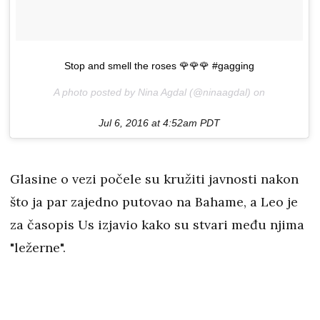
Stop and smell the roses 🌹🌹🌹 #gagging
A photo posted by Nina Agdal (@ninaagdal) on
Jul 6, 2016 at 4:52am PDT
Glasine o vezi počele su kružiti javnosti nakon
što ja par zajedno putovao na Bahame, a Leo je
za časopis Us izjavio kako su stvari među njima
"ležerne".