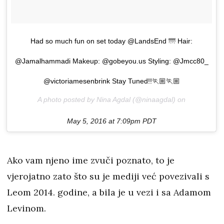
Had so much fun on set today @LandsEnd 🌁 Hair:
@Jamalhammadi Makeup: @gobeyou.us Styling: @Jmcc80_
@victoriamesenbrink Stay Tuned!!🏃🏼🏃🏼
A photo posted by Nina Agdal (@ninaagdal) on
May 5, 2016 at 7:09pm PDT
Ako vam njeno ime zvuči poznato, to je
vjerojatno zato što su je mediji već povezivali s
Leom 2014. godine, a bila je u vezi i sa Adamom
Levinom.