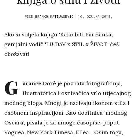
PIŠE
BRANKO MATIJAŠEVIĆ
16. OŽUJKA 2018.
Ako si voljela knjigu 'Kako biti Parižanka',
genijalni vodič 'LJUBAV x STIL x ŽIVOT' ćeš
obožavati
G
arance Doré
je poznata fotografkinja,
ilustratorica i osnivačica vrlo utjecajnog
modnog bloga. Mnogi je nazivaju ikonom stila i
osobnom inspiracijom. Kao dobitnica 'modnog
Oscara', pisala je za mnoge časopise, poput
Voguea, New York Timesa, Ellea... Osim toga,