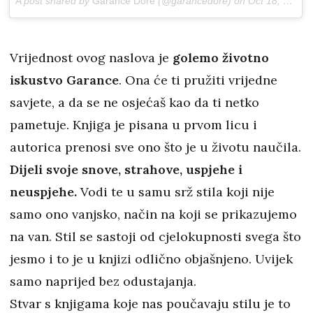
A post shared by
Garance Doré
(@garancedore) on
Oct 18, 2015 at 6:03am PDT
Vrijednost ovog naslova je
golemo životno
iskustvo Garance
. Ona će ti pružiti vrijedne
savjete, a da se ne osjećaš kao da ti netko
pametuje. Knjiga je pisana u prvom licu i
autorica prenosi sve ono što je u životu naučila.
Dijeli svoje snove, strahove, uspjehe i
neuspjehe.
Vodi te u samu srž stila koji nije
samo ono vanjsko, način na koji se prikazujemo
na van. Stil se sastoji od cjelokupnosti svega što
jesmo i to je u knjizi odlično objašnjeno. Uvijek
samo naprijed bez odustajanja.
Stvar s knjigama koje nas poučavaju stilu je to