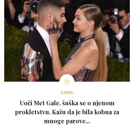
STARS
Uoči Met Gale, šuška se o njenom
prokletstvu. Kažu da je bila kobna za
mnoge parove...