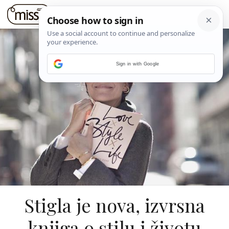
Sign in with Google
Stigla je nova, izvrsna
knjiga o stilu i životu