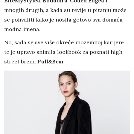
BiteMyStylea
,
Boudoira
,
Coded Edgea
i
mnogih drugih, a kada su revije u pitanju može
se pohvaliti kako je nosila gotovo sva domaća
modna imena.
No, sada se sve više okreće inozemnoj karijere
te je upravo snimila lookbook za poznati high
street brend
Pull&Bear
.