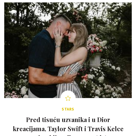
STARS
Pred tisuću uzvanika i u Dior
kreacijama, Taylor Swift i Travis Kelce