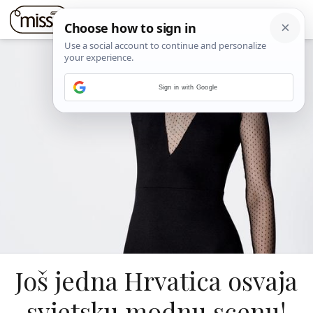
Sign in with Google
Još jedna Hrvatica osvaja
svjetsku modnu scenu!