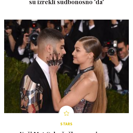
su izrekli sudbonosno 'da'
STARS