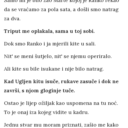
Samo mi je bilo žao Marte kojoj je Ranko rekao
da se vraćamo za pola sata, a došli smo natrag
za dva.
Triput me oplakala, sama u toj sobi.
Dok smo Ranko i ja mjerili kite u sali.
Nit' se meni šutjelo, nit' se njemu operiralo.
Ali kite su bile isukane i nije bilo natrag.
Kad Ugljen kitu isuče, rukave zasuče i dok ne
završi, s njom gloginje tuče.
Ostao je lijep ožiljak kao uspomena na tu noć.
To je onaj iza kojeg vidite u kadru.
Jednu stvar mu moram priznati, zašio me kako