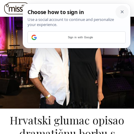
Sign in with Google
Hrvatski glumac opisao
dramatičnu borbu s