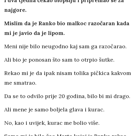
I dva tjedna čekao biopsiju i pripremao se za
najgore.
Mislim da je Ranko bio malkoc razočaran kada
mi je javio da je lipom.
Meni nije bilo neugodno kaj sam ga razočarao.
Ali bio je ponosan što sam to otrpio šutke.
Rekao mi je da ipak nisam tolika pičkica kakvom
me smatrao.
Da se to odvilo prije 20 godina, bilo bi mi drago.
Ali mene je samo boljela glava i kurac.
No, kao i uvijek, kurac me bolio više.