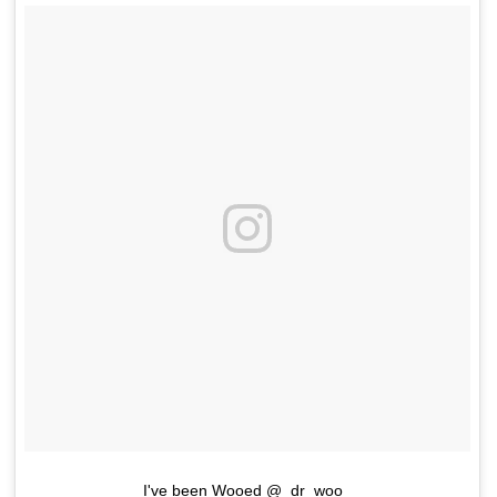
I've been Wooed @_dr_woo_