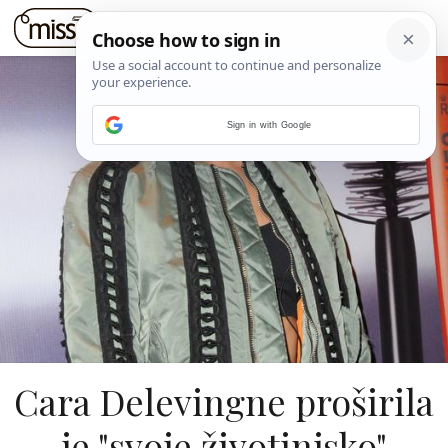
Sign in with Google
Cara Delevingne proširila
je "svoje životinjsko"