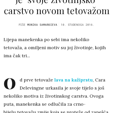
carstvo novom tetovažom
PIŠE
MONIKA SAMARĐIEVA
10. STUDENOGA 2016.
Lijepa manekenka po sebi ima nekoliko
tetovaža, a omiljeni motiv su joj životinje, kojih
ima čak tri...
O
d prve tetovaže
lava na kažiprstu
, Cara
Delevingne urkasila je svoje tijelo s još
nekoliko motiva iz životinskog carstva. Ovoga
puta, manekenka se odlučila za crno-
bijelu tetovažu zmije koja se proteže od zapešća