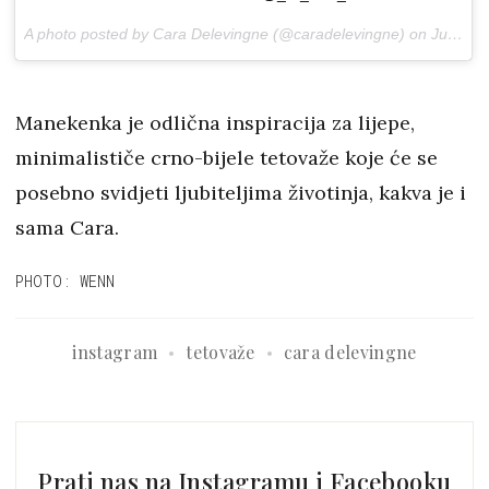
A photo posted by Cara Delevingne (@caradelevingne) on
Jul 21, 2016 at 3:01pm PDT
Manekenka je odlična inspiracija za lijepe,
minimalističe crno-bijele tetovaže koje će se
posebno svidjeti ljubiteljima životinja, kakva je i
sama Cara.
PHOTO: WENN
instagram
tetovaže
cara delevingne
Prati nas na Instagramu i Facebooku