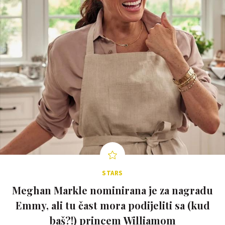
STARS
Meghan Markle nominirana je za nagradu
Emmy, ali tu čast mora podijeliti sa (kud
baš?!) princem Williamom