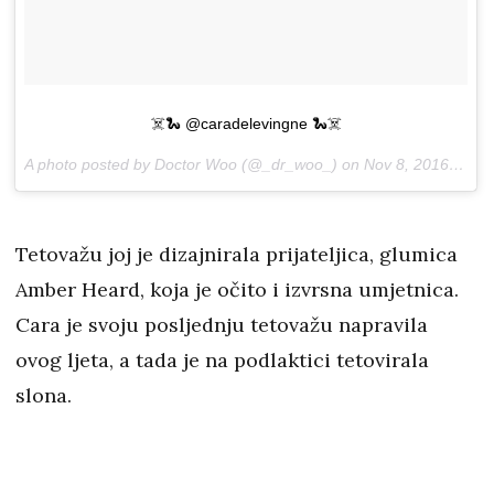
☠️🐍 @caradelevingne 🐍☠️
A photo posted by Doctor Woo (@_dr_woo_) on
Nov 8, 2016 at 12:24pm PST
Tetovažu joj je dizajnirala prijateljica, glumica
Amber Heard, koja je očito i izvrsna umjetnica.
Cara je svoju posljednju tetovažu napravila
ovog ljeta, a tada je na podlaktici tetovirala
slona.