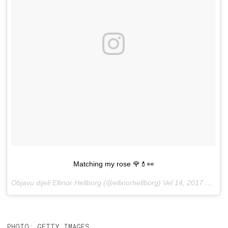
Matching my rose 🌹💄👀
Objavu dijeli Ellinor Hellborg (@ellinorhellborg)
Vel 14, 2017 u 3:41 PST
PHOTO: GETTY IMAGES