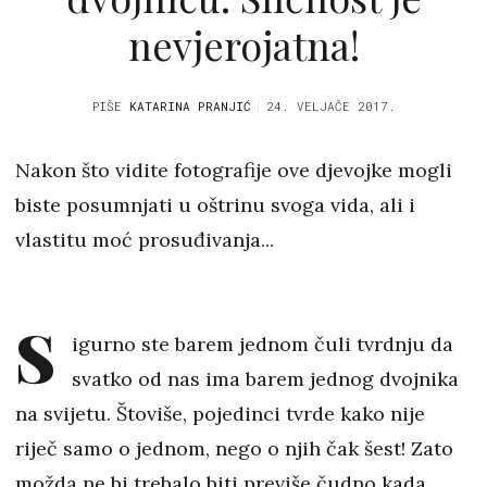
nevjerojatna!
PIŠE
KATARINA PRANJIĆ
24. VELJAČE 2017.
Nakon što vidite fotografije ove djevojke mogli
biste posumnjati u oštrinu svoga vida, ali i
vlastitu moć prosuđivanja...
S
igurno ste barem jednom čuli tvrdnju da
svatko od nas ima barem jednog dvojnika
na svijetu. Štoviše, pojedinci tvrde kako nije
riječ samo o jednom, nego o njih čak šest! Zato
možda ne bi trebalo biti previše čudno kada