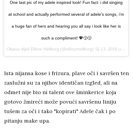
One last pic of my adele inspired look! Fun fact: i did singing
at school and actually performed several of adele's songs, i'm
a huge fan of hers and hearing you all say i look like her is
such a compliment! 💖😚😚
Objavu dijeli Ellinor Hellborg (@ellinorhellborg)
Sij 13, 2016 u 1:05 PST
Ista nijansa kose i frizura, plave oči i savršen ten
zaslužni su za njihov identičan izgled, ali na
odmet nije bio ni talent ove šminkerice koja
gotovo žmireći može povući savršenu liniju
tušem za oči i tako "kopirati" Adele čak i po
pitanju make upa.