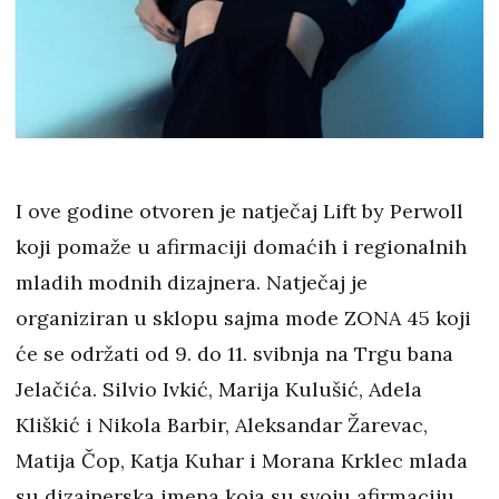
I ove godine otvoren je natječaj Lift by Perwoll
koji pomaže u afirmaciji domaćih i regionalnih
mladih modnih dizajnera. Natječaj je
organiziran u sklopu sajma mode ZONA 45 koji
će se održati od 9. do 11. svibnja na Trgu bana
Jelačića. Silvio Ivkić, Marija Kulušić, Adela
Kliškić i Nikola Barbir, Aleksandar Žarevac,
Matija Čop, Katja Kuhar i Morana Krklec mlada
su dizajnerska imena koja su svoju afirmaciju